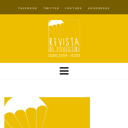
FACEBOOK
TWITTER
YOUTUBE
GOODREADS