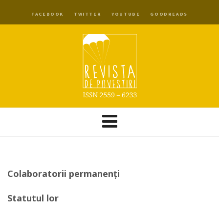
FACEBOOK
TWITTER
YOUTUBE
GOODREADS
Colaboratorii permanenți
Statutul lor