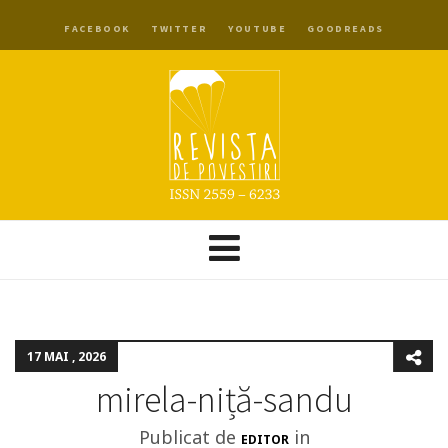
FACEBOOK
TWITTER
YOUTUBE
GOODREADS
17 MAI , 2026
mirela-niță-sandu
Publicat de
in
EDITOR