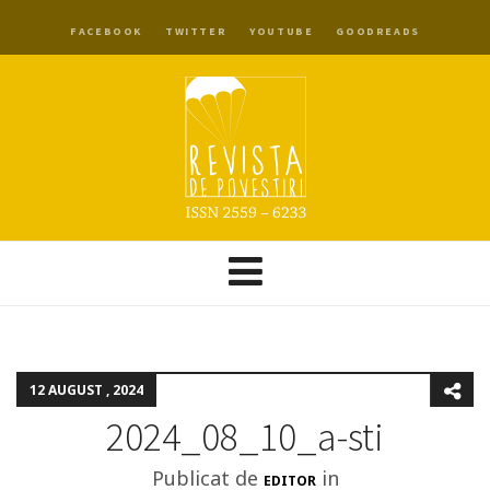
FACEBOOK
TWITTER
YOUTUBE
GOODREADS
12 AUGUST , 2024
2024_08_10_a-sti
Publicat de
in
EDITOR