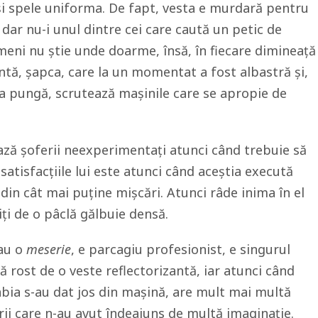
și spele uniforma. De fapt, vesta e murdară pentru
dar nu-i unul dintre cei care caută un petic de
imeni nu știe unde doarme, însă, în fiecare dimineață
antă, șapca, care la un momentat a fost albastră și,
 la pungă, scrutează mașinile care se apropie de
ază șoferii neexperimentați atunci când trebuie să
 satisfacțiile lui este atunci când aceștia execută
din cât mai puține mișcări. Atunci râde inima în el
iți de o pâclă gălbuie densă.
 au o
meserie
, e parcagiu profesionist, e singurul
că rost de o veste reflectorizantă, iar atunci când
 abia s-au dat jos din mașină, are mult mai multă
rii care n-au avut îndeajuns de multă imaginație.