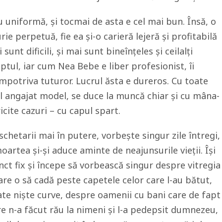
uniformă, și tocmai de asta e cel mai bun. Însă, o
rie perpetuă, fie ea și-o carieră lejeră și profitabilă
 sunt dificili, și mai sunt bineînțeles și ceilalți
reptul, iar cum Nea Bebe e liber profesionist, îi
împotriva tuturor. Lucrul ăsta e dureros. Cu toate
l angajat model, se duce la muncă chiar și cu mâna-
icite cazuri – cu capul spart.
schetarii mai în putere, vorbește singur zile întregi,
artea și-și aduce aminte de neajunsurile vieții. Își
nct fix și începe să vorbească singur despre vitregia
are o să cadă peste capetele celor care l-au bătut,
te niște curve, despre oamenii cu bani care de fapt
re n-a făcut rău la nimeni și l-a pedepsit dumnezeu,