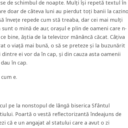
e de schimbul de noapte. Mulți își repetă textul în
are doar de câteva luni au pierdut toți banii la cazin
 să învețe repede cum stă treaba, dar cei mai mulți
ă sunt o mină de aur, orașul e plin de oameni care n-
uce bine, ăștia de la televizor mănâncă căcat. Câțiva
rat o viață mai bună, o să se preteze și la buzunărit
ni dintre ei vor da în cap, și din cauza asta oamenii
 dau în cap.
 cum e.
eacul pe la nonstopul de lângă biserica Sfântul
ului. Poartă o vestă reflectorizantă îndeajuns de
zi că e un angajat al statului care a avut o zi