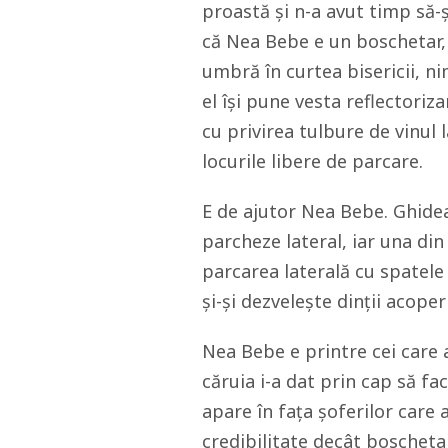
proastă și n-a avut timp să-
că Nea Bebe e un boschetar, 
umbră în curtea bisericii, n
el își pune vesta reflectoriz
cu privirea tulbure de vinul
locurile libere de parcare.
E de ajutor Nea Bebe. Ghide
parcheze lateral, iar una din
parcarea laterală cu spatele 
și-și dezvelește dinții acoper
Nea Bebe e printre cei care
căruia i-a dat prin cap să fa
apare în fața șoferilor care
credibilitate decât boscheta