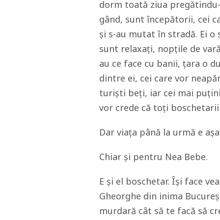
dorm toată ziua pregătindu-s
gând, sunt începătorii, cei c
și s-au mutat în stradă. Ei o
sunt relaxați, nopțile de var
au ce face cu banii, țara o d
dintre ei, cei care vor neapă
turiști beți, iar cei mai puți
vor crede că toți boschetarii
Dar viața până la urmă e așa
Chiar și pentru Nea Bebe.
E și el boschetar. Își face v
Gheorghe din inima București
murdară cât să te facă să cre