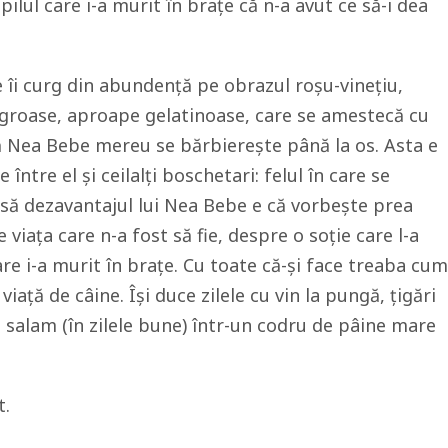
pilul care i-a murit în brațe că n-a avut ce să-i dea
le îi curg din abundență pe obrazul roșu-vinețiu,
 groase, aproape gelatinoase, care se amestecă cu
ă Nea Bebe mereu se bărbierește până la os. Asta e
 între el și ceilalți boschetari: felul în care se
Însă dezavantajul lui Nea Bebe e că vorbește prea
viața care n-a fost să fie, despre o soție care l-a
are i-a murit în brațe. Cu toate că-și face treaba cum
viață de câine. Își duce zilele cu vin la pungă, țigări
in salam (în zilele bune) într-un codru de pâine mare
t.