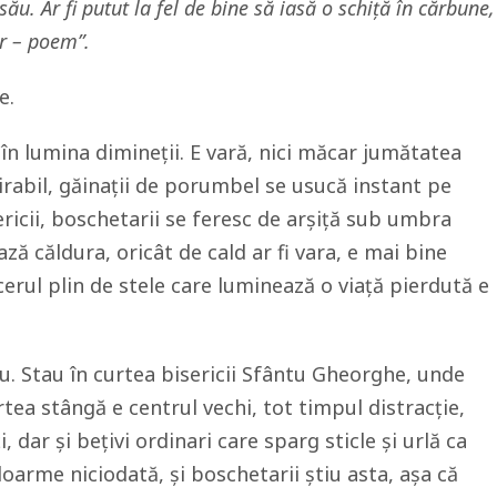
ău. Ar fi putut la fel de bine să iasă o schiță în cărbune,
r – poem”.
e.
 în lumina dimineții. E vară, nici măcar jumătatea
spirabil, găinații de porumbel se usucă instant pe
sericii, boschetarii se feresc de arșiță sub umbra
ază căldura, oricât de cald ar fi vara, e mai bine
erul plin de stele care luminează o viață pierdută e
ru. Stau în curtea bisericii Sfântu Gheorghe, unde
tea stângă e centrul vechi, tot timpul distracție,
, dar și bețivi ordinari care sparg sticle și urlă ca
doarme niciodată, și boschetarii știu asta, așa că