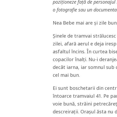
poziționeze față de personajul s
o fotografie sau un documenta
Nea Bebe mai are și zile bun
Șinele de tramvai strălucesc
zilei, afară aerul e deja ire
asfaltul încins. În curtea bi
copacilor înalți. Nu-i deranje
decât iarna, iar somnul sub c
cel mai bun.
Ei sunt boschetarii din cent
întoarce tramvaiul 41. Pe par
voie bună, străini petrecăreți
descreirații. Orașul ăsta nu 