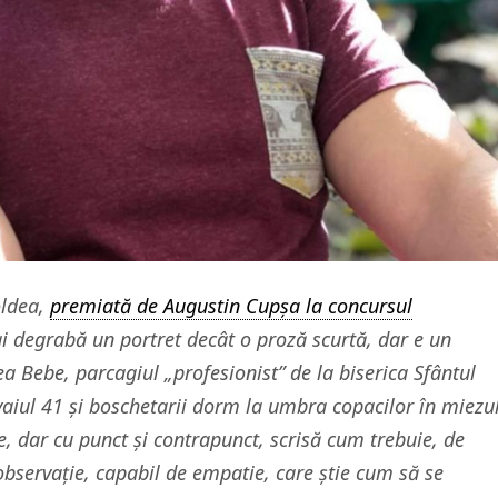
oldea,
premiată de Augustin Cupșa la concursul
 degrabă un portret decât o proză scurtă, dar e un
Nea Bebe, parcagiul „profesionist” de la biserica Sfântul
iul 41 și boschetarii dorm la umbra copacilor în miezu
ie, dar cu punct și contrapunct, scrisă cum trebuie, de
 observație, capabil de empatie, care știe cum să se