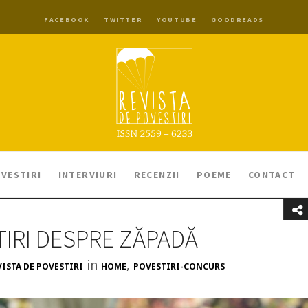
FACEBOOK
TWITTER
YOUTUBE
GOODREADS
VESTIRI
INTERVIURI
RECENZII
POEME
CONTACT
TIRI DESPRE ZĂPADĂ
in
,
VISTA DE POVESTIRI
HOME
POVESTIRI-CONCURS