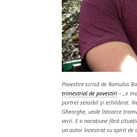
Povestire scrisă de Romulus B
trimestrial de povestiri
– „e mai
portret sensibil și echilibrat. 
Gheorghe, unde întoarce tramva
verii. E o narațiune fără situaț
un autor înzestrat cu spirit de