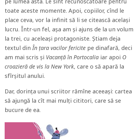
pe lumea asta. Le sînt recunoscătoare pentru
toate aceste momente. Apoi, copiilor, cînd le
place ceva, vor la infinit să li se citească același
lucru. Într-un fel, așa am și ajuns de la un volum
la trei, cu aceleași protagoniste. Știam deja
textul din
În țara vacilor fericite
pe dinafară, deci
am mai scris și
Vacanță în Portocalia
iar apoi
O
croazieră de vis la New York
, care o să apară la
sfîrșitul anului.
Dar, dorința unui scriitor rămîne aceeași: cartea
să ajungă la cît mai mulți cititori, care să se
bucure de ea.