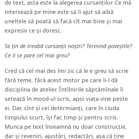
de text, asta este la alegerea cursanților. Ce mă
intersează pe mine este să îi ajut să aibă
uneltele să poată să facă cît mai bine și mai
expresiv ce-și doresc.
Se țin de treabă cursanții noștri? Termină poveștile?
Ce li se pare cel mai greu?
Cred că cel mai des îmi zic că le e greu să scrie
fără teme, fără acest motor pe care li-l dă
disciplina de atelier. Întîlnirile săptămînale îi
setează în mood-ul scris, apoi viața vine peste
ei. Dar, sînt și cei determianți, care în ciuda
timpului scurt, își fac timp și pentru scris.
Munca pe text înseamnă nu doar construcție,
dar și reveniri, ajustări, redactări, așa că ține