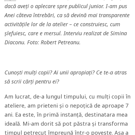
dacă aveți o aplecare spre publicul junior. I-am pus
Anei câteva întrebări, ca să devină mai transparente
activitățile lor de la atelier – ce construiesc, cum
șlefuiesc, care e mersul. Interviu realizat de Simina
Diaconu. Foto: Robert Petreanu.
Cunoști mulți copii? Ai unii apropiați? Ce te-a atras
să scrii cărți pentru ei?
Am lucrat, de-a lungul timpului, cu mulți copii în
ateliere, am prieteni și o nepoțică de aproape 7
ani. Ea este, în primă instanță, destinatara mea
ideală. Mi-am dorit să pot păstra și transforma
timpul petrecut împreună într-o poveste. Așa a