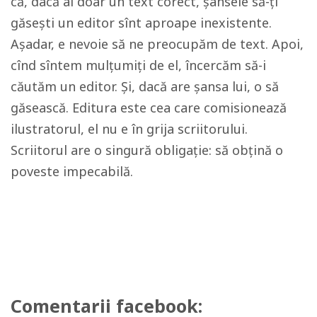
că, dacă ai doar un text corect, șansele să-ți
găsești un editor sînt aproape inexistente.
Așadar, e nevoie să ne preocupăm de text. Apoi,
cînd sîntem mulțumiți de el, încercăm să-i
căutăm un editor. Și, dacă are șansa lui, o să
găsească. Editura este cea care comisionează
ilustratorul, el nu e în grija scriitorului.
Scriitorul are o singură obligație: să obțină o
poveste impecabilă.
Comentarii facebook: