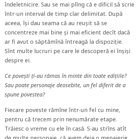
îndeletnicire. Sau se mai plîng că e dificil să scrie
într-un interval de timp clar delimitat. După
aceea, își dau seama că au reușit să se
concentreze mai bine și mai eficient decît dacă
ar fi avut o săptămînă întreagă la dispoziție.
Sînt multe lucruri pe care le descoperă ei înșiși
despre ei.
Ce povești ți-au rămas în minte din toate edițiile?
Sau poate personaje deosebite, un fel diferit de a
spune povestea?
Fiecare poveste rămîne într-un fel cu mine,
pentru că trecem prin nenumărate etape.
Trăiesc o vreme cu ele în casă. S-au strîns atît
de multe personaje, că avem deja o menajerie