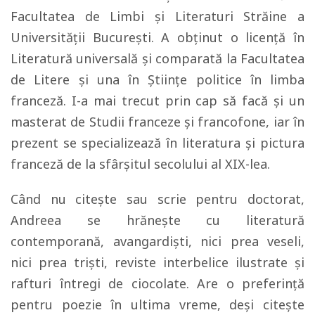
Facultatea de Limbi și Literaturi Străine a
Universității București. A obținut o licenţă în
Literatură universală şi comparată la Facultatea
de Litere şi una în Ştiinţe politice în limba
franceză. I-a mai trecut prin cap să facă şi un
masterat de Studii franceze şi francofone, iar în
prezent se specializează în literatura şi pictura
franceză de la sfârşitul secolului al XIX-lea.
Când nu citeşte sau scrie pentru doctorat,
Andreea se hrăneşte cu literatură
contemporană, avangardişti, nici prea veseli,
nici prea trişti, reviste interbelice ilustrate şi
rafturi întregi de ciocolate. Are o preferinţă
pentru poezie în ultima vreme, deşi citeşte