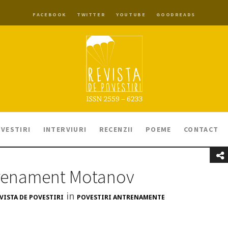
FACEBOOK
TWITTER
YOUTUBE
GOODREADS
VESTIRI
INTERVIURI
RECENZII
POEME
CONTACT
renament Motanov
in
VISTA DE POVESTIRI
POVESTIRI ANTRENAMENTE