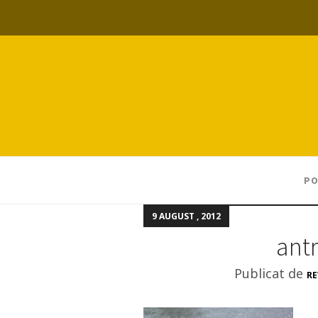
PO
9 AUGUST , 2012
ant
Publicat de
RE