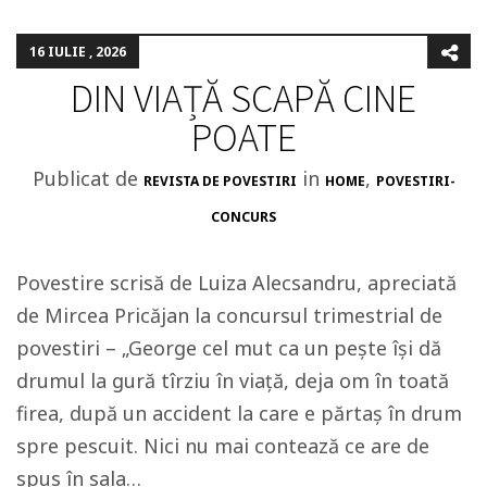
16 IULIE , 2026
DIN VIAȚĂ SCAPĂ CINE
POATE
Publicat de
in
,
REVISTA DE POVESTIRI
HOME
POVESTIRI-
CONCURS
Povestire scrisă de Luiza Alecsandru, apreciată
de Mircea Pricăjan la concursul trimestrial de
povestiri – „George cel mut ca un pește își dă
drumul la gură tîrziu în viață, deja om în toată
firea, după un accident la care e părtaș în drum
spre pescuit. Nici nu mai contează ce are de
spus în sala…