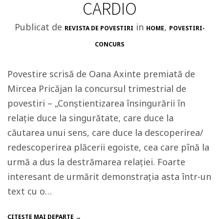
CARDIO
Publicat de
in
,
REVISTA DE POVESTIRI
HOME
POVESTIRI-
CONCURS
Povestire scrisă de Oana Axinte premiată de
Mircea Pricăjan la concursul trimestrial de
povestiri – „Conștientizarea însingurării în
relație duce la singurătate, care duce la
căutarea unui sens, care duce la descoperirea/
redescoperirea plăcerii egoiste, cea care pînă la
urmă a dus la destră­marea relației. Foarte
interesant de urmărit demonstrația asta într-un
text cu o…
CITEŞTE MAI DEPARTE →