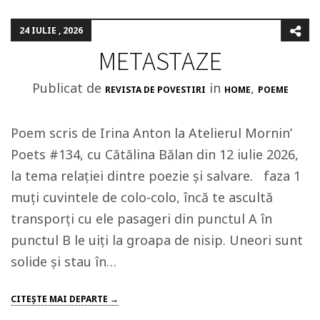
24 IULIE , 2026
METASTAZE
Publicat de
in
,
REVISTA DE POVESTIRI
HOME
POEME
Poem scris de Irina Anton la Atelierul Mornin’
Poets #134, cu Cătălina Bălan din 12 iulie 2026,
la tema relației dintre poezie și salvare. faza 1
muți cuvintele de colo-colo, încă te ascultă
transporți cu ele pasageri din punctul A în
punctul B le uiți la groapa de nisip. Uneori sunt
solide și stau în…
CITEŞTE MAI DEPARTE →