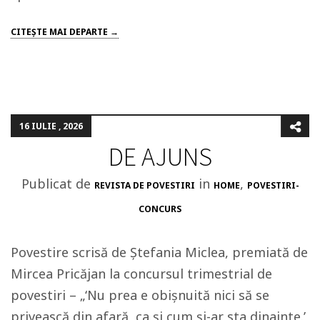
CITEŞTE MAI DEPARTE →
16 IULIE , 2026
DE AJUNS
Publicat de
in
,
REVISTA DE POVESTIRI
HOME
POVESTIRI-
CONCURS
Povestire scrisă de Ștefania Miclea, premiată de
Mircea Pricăjan la concursul trimestrial de
povestiri – „‘Nu prea e obișnuită nici să se
privească din afară, ca și cum și-ar sta dinainte.’