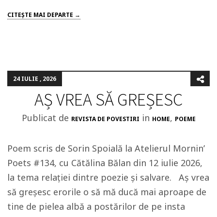
CITEŞTE MAI DEPARTE →
24 IULIE , 2026
AȘ VREA SĂ GREȘESC
Publicat de
in
,
REVISTA DE POVESTIRI
HOME
POEME
Poem scris de Sorin Spoială la Atelierul Mornin’
Poets #134, cu Cătălina Bălan din 12 iulie 2026,
la tema relației dintre poezie și salvare. Aș vrea
să greșesc erorile o să mă ducă mai aproape de
tine de pielea albă a postărilor de pe insta