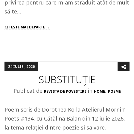
privirea pentru care m-am străduit atât de mult
să te…
CITEŞTE MAI DEPARTE →
24 IULIE , 2026
SUBSTITUȚIE
Publicat de
in
,
REVISTA DE POVESTIRI
HOME
POEME
Poem scris de Dorothea Ko la Atelierul Mornin’
Poets #134, cu Cătălina Bălan din 12 iulie 2026,
la tema relației dintre poezie și salvare.