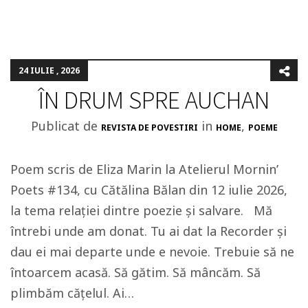
24 IULIE , 2026
ÎN DRUM SPRE AUCHAN
Publicat de
in
,
REVISTA DE POVESTIRI
HOME
POEME
Poem scris de Eliza Marin la Atelierul Mornin’
Poets #134, cu Cătălina Bălan din 12 iulie 2026,
la tema relației dintre poezie și salvare. Mă
întrebi unde am donat. Tu ai dat la Recorder și
dau ei mai departe unde e nevoie. Trebuie să ne
întoarcem acasă. Să gătim. Să mâncăm. Să
plimbăm cățelul. Ai…