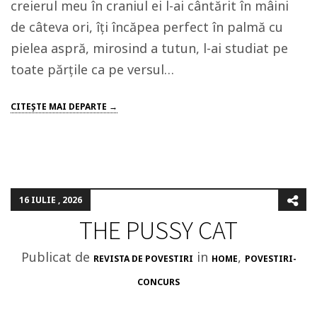
creierul meu în craniul ei l-ai cântărit în mâini
de câteva ori, îți încăpea perfect în palmă cu
pielea aspră, mirosind a tutun, l-ai studiat pe
toate părțile ca pe versul…
CITEŞTE MAI DEPARTE →
16 IULIE , 2026
THE PUSSY CAT
Publicat de
in
,
REVISTA DE POVESTIRI
HOME
POVESTIRI-
CONCURS