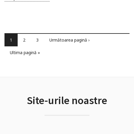
1
2
3
Următoarea pagină ›
Ultima pagină »
Site-urile noastre