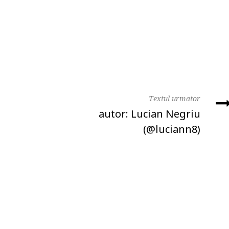
Textul urmator
autor: Lucian Negriu
(@luciann8)