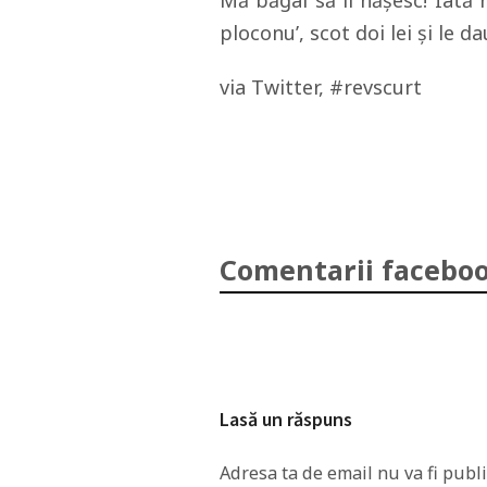
Mă băgai să îi năşesc! Iată 
ploconu’, scot doi lei şi le da
via Twitter, #revscurt
Comentarii faceboo
Lasă un răspuns
Adresa ta de email nu va fi publi