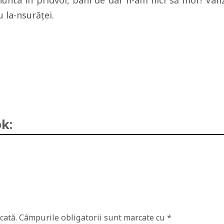
nunta în pridvor, bani de dar n-am nici să mor! Vân
u la-nsurăţei.
k:
cată.
Câmpurile obligatorii sunt marcate cu
*