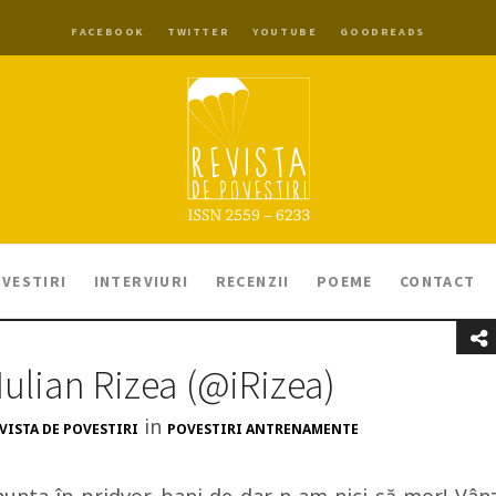
FACEBOOK
TWITTER
YOUTUBE
GOODREADS
VESTIRI
INTERVIURI
RECENZII
POEME
CONTACT
Iulian Rizea (@iRizea)
in
VISTA DE POVESTIRI
POVESTIRI ANTRENAMENTE