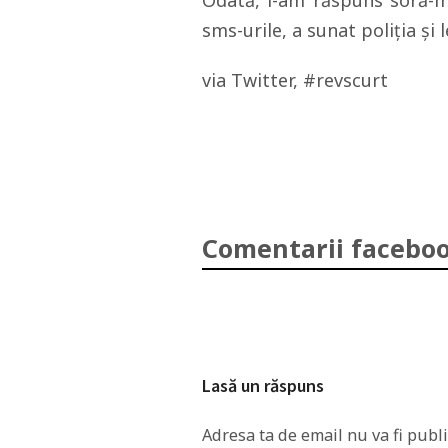
Odată, i-am răspuns soră-m
sms-urile, a sunat poliţia şi 
via Twitter, #revscurt
Comentarii faceboo
Lasă un răspuns
Adresa ta de email nu va fi publi