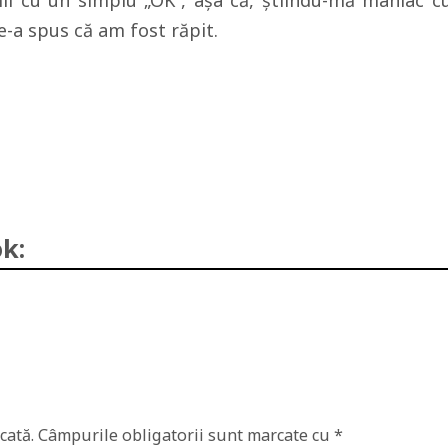
ii cu un simplu „OK”, aşa că, ştiindu-mă maniac c
le-a spus că am fost răpit.
k:
cată.
Câmpurile obligatorii sunt marcate cu
*