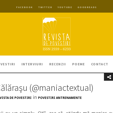
FACEBOOK
TWITTER
YOUTUBE
GOODREADS
VESTIRI
INTERVIURI
RECENZII
POEME
CONTACT
Călăraşu (@maniactextual)
in
VISTA DE POVESTIRI
POVESTIRI ANTRENAMENTE