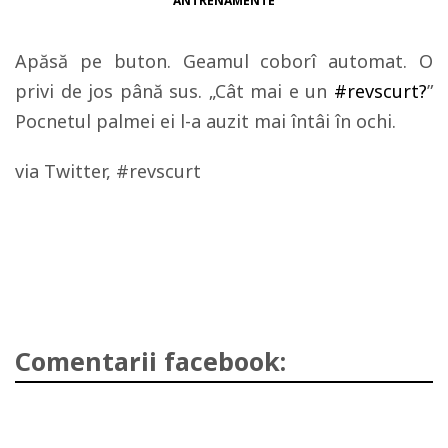
ANTRENAMENTE
Apăsă pe buton. Geamul coborî automat. O
privi de jos până sus. „Cât mai e un
#revscurt
?
”
Pocnetul palmei ei l-a auzit mai întâi în ochi.
via Twitter, #revscurt
Comentarii facebook: