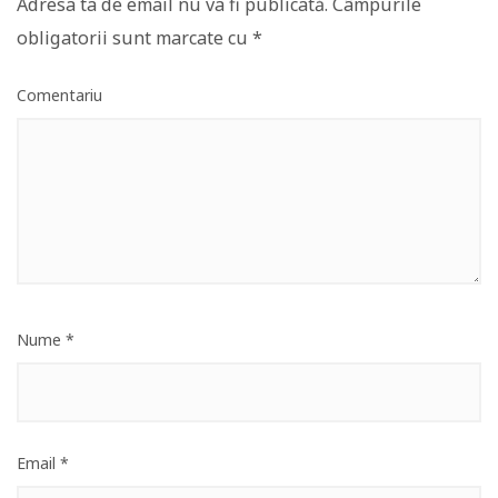
Adresa ta de email nu va fi publicată.
Câmpurile
obligatorii sunt marcate cu
*
Comentariu
Nume
*
Email
*