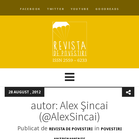
FACEBOOK
TWITTER
YOUTUBE
GOODREADS
28 AUGUST , 2012
autor: Alex Şincai
(@AlexSincai)
Publicat de
in
REVISTA DE POVESTIRI
POVESTIRI