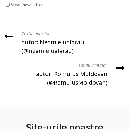
Vreau newsletter
Textul anterior
autor: Neamielualarau
‏(@neamielualarau)
Textul urmator
autor: Romulus Moldovan
(@RomulusMoldovan)
Site-urile noastre