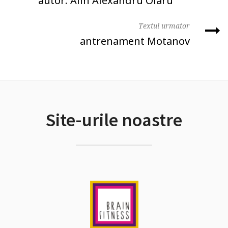
autor: Alin Alexandru Olaru
Textul urmator
antrenament Motanov
Site-urile noastre