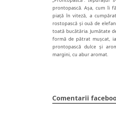
„Prontopască”. Iepuraşul 
prontopască. Aşa, cum îi fă
piaţă în viteză, a cumpăra
rostopască şi ouă de elefant
toată bucătăria. Jumătate de
formă de pătrat muşcat, ia
prontopască dulce şi arom
margini, cu abur aromat.
Comentarii faceboo