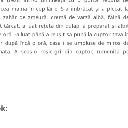
s-a trezit într-o dimineaţă cu o poftă nebună d
cea mama în copilărie. S-a îmbrăcat şi a plecat l
t zahăr de zmeură, cremă de varză albă, făină d
 tărcat, a luat reţeta din dulap, a preparat şi albi
 oră i-a luat până a reuşit să pună la cuptor tava î
r după încă o oră, casa i se umpluse de miros d
ată. A scos-o roşie-gri din cuptor, rumenită p
k: