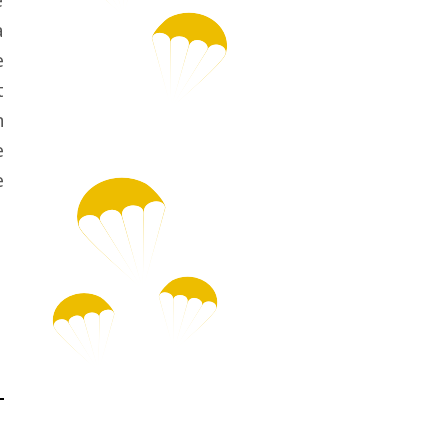
e
a
e
t
n
e
e