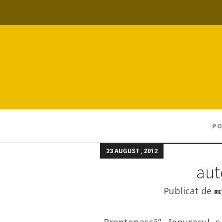
PO
23 AUGUST , 2012
aut
Publicat de
RE