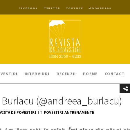
FACEBOOK
TWITTER
YOUTUBE
GOODREADS
VESTIRI
INTERVIURI
RECENZII
POEME
CONTACT
a Burlacu (@andreea_burlacu)
in
VISTA DE POVESTIRI
POVESTIRI ANTRENAMENTE