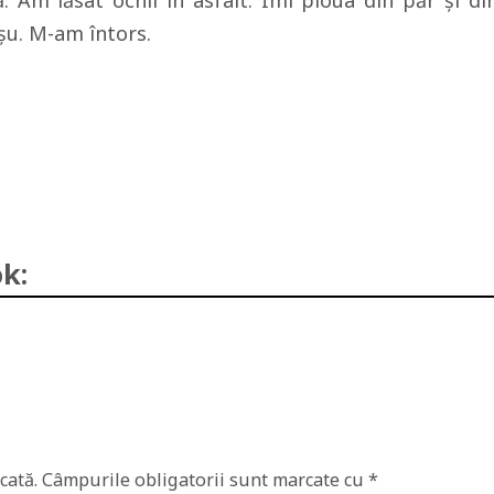
. Am lăsat ochii în asfalt. Îmi ploua din păr şi di
şu. M-am întors.
k:
cată.
Câmpurile obligatorii sunt marcate cu
*