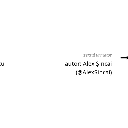
Textul urmator
cu
autor: Alex Şincai
(@AlexSincai)