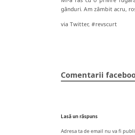
Mi-a râs cu o privire fugară
gânduri. Am zâmbit acru, ro
via Twitter, #revscurt
Comentarii faceboo
Lasă un răspuns
Adresa ta de email nu va fi publi