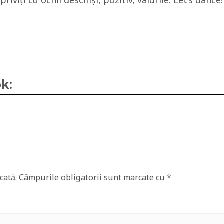
riviţi cu ochii deschişi, pozitiv, valurile. Let’s dance!
k:
cată.
Câmpurile obligatorii sunt marcate cu
*