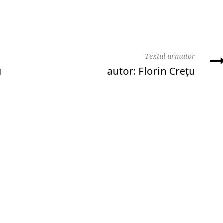
Textul urmator
u
autor: Florin Creţu