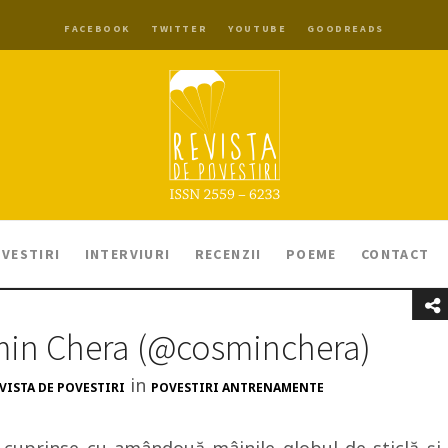
FACEBOOK
TWITTER
YOUTUBE
GOODREADS
VESTIRI
INTERVIURI
RECENZII
POEME
CONTACT
min Chera (@cosminchera)
in
VISTA DE POVESTIRI
POVESTIRI ANTRENAMENTE