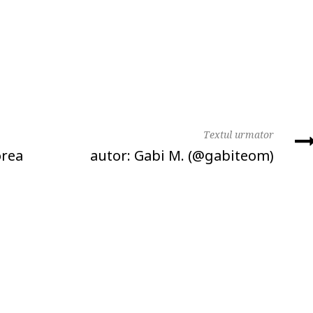
Textul urmator
orea
autor: Gabi M. (@gabiteom)