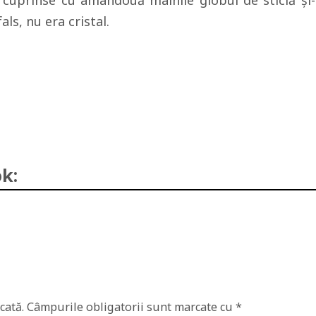
, cuprinse cu amândouă mâinile globul de sticlă şi-
ls, nu era cristal.
k:
cată.
Câmpurile obligatorii sunt marcate cu
*