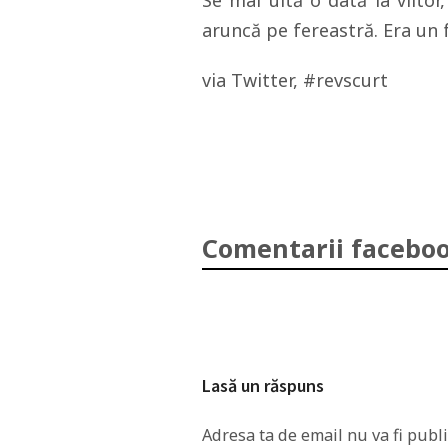
Se mai uită o dată la viitor
aruncă pe fereastră. Era un fa
via Twitter, #revscurt
Comentarii faceboo
Lasă un răspuns
Adresa ta de email nu va fi publi