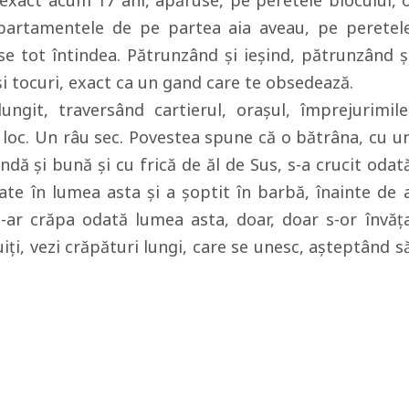
 exact acum 17 ani, apăruse, pe peretele blocului, 
partamentele de pe partea aia aveau, pe peretel
 se tot întindea. Pătrunzând şi ieşind, pătrunzând ş
 şi tocuri, exact ca un gand care te obsedează.
ungit, traversând cartierul, oraşul, împrejurimile
e loc. Un râu sec. Povestea spune că o bătrâna, cu u
ndă şi bună şi cu frică de ăl de Sus, s-a crucit odat
ate în lumea asta şi a şoptit în barbă, înainte de 
ar crăpa odată lumea asta, doar, doar s-or învăţ
iţi, vezi crăpături lungi, care se unesc, aşteptând s