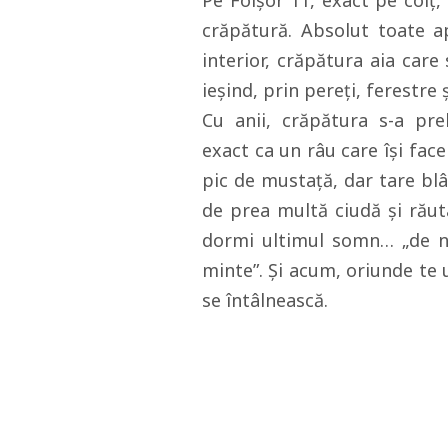
Pe Foişor 11, exact pe colţ,
crăpătură. Absolut toate a
interior, crăpătura aia care
ieşind, prin pereţi, ferestre
Cu anii, crăpătura s-a prel
exact ca un râu care îşi fac
pic de mustaţă, dar tare blâ
de prea multă ciudă şi răut
dormi ultimul somn… „de n-
minte”. Şi acum, oriunde te u
se întâlnească.