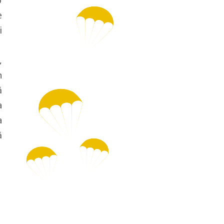
o
e
i
,
n
ă
a
a
ă