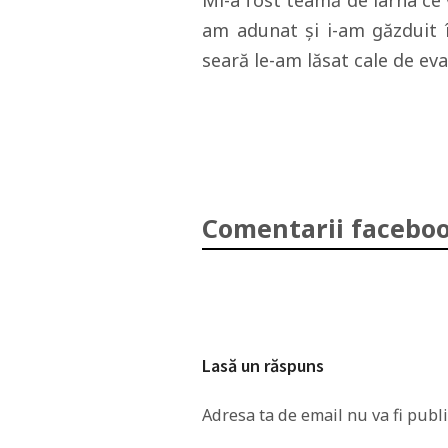
Mi-a fost teamă de iarna ce v
am adunat şi i-am găzduit î
seară le-am lăsat cale de eva
Comentarii faceboo
Lasă un răspuns
Adresa ta de email nu va fi publi