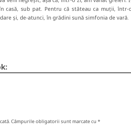
a veni negreşit, aşa că, într-o zi, am vânat greieri. I
n casă, sub pat. Pentru că stăteau ca muţii, într-
dare şi, de-atunci, în grădini sună simfonia de vară.
k:
cată.
Câmpurile obligatorii sunt marcate cu
*