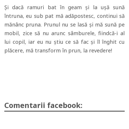
Şi dacă ramuri bat în geam şi la uşă sună
întruna, eu sub pat mă adăpostesc, continui să
mănânc pruna. Prunul nu se lasă şi mă sună pe
mobil, zice să nu arunc sâmburele, fiindcă-i al
lui copil, iar eu nu ştiu ce să fac şi îl înghit cu
plăcere, mă transform în prun, la revedere!
Comentarii facebook: