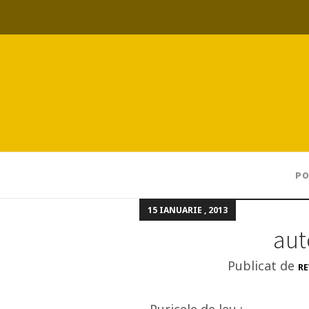
PO
15 IANUARIE , 2013
aut
Publicat de
RE