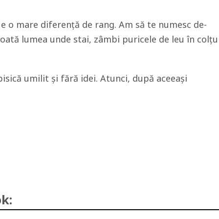
e, e o mare diferenţă de rang. Am să te numesc de-
toată lumea unde stai, zâmbi puricele de leu în colţu
isică umilit şi fără idei. Atunci, după aceeaşi
k: