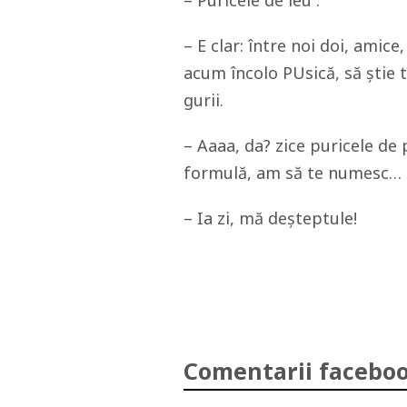
– Puricele de leu :
– E clar: între noi doi, amic
acum încolo PUsică, să ştie 
gurii.
– Aaaa, da? zice puricele de p
formulă, am să te numesc…
– Ia zi, mă deşteptule!
Comentarii faceboo