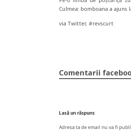
Pe-o limbă de poştăriţă zu
Culmea: bomboana a ajuns la
via Twitter, #revscurt
Comentarii faceboo
Lasă un răspuns
Adresa ta de email nu va fi publi