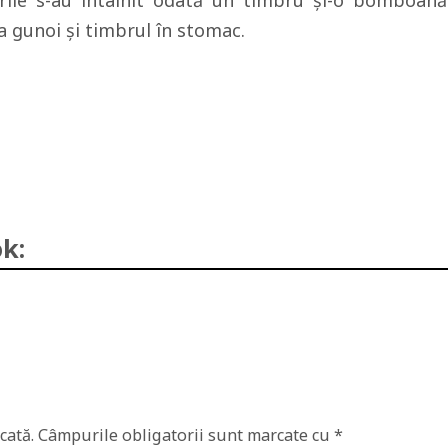
rlie s-au întâlnit odată un timbru şi-o bomboană
 gunoi şi timbrul în stomac.
k:
cată.
Câmpurile obligatorii sunt marcate cu
*