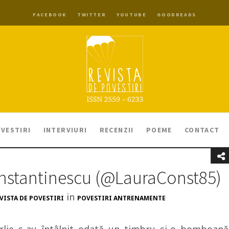
FACEBOOK
TWITTER
YOUTUBE
GOODREADS
VESTIRI
INTERVIURI
RECENZII
POEME
CONTACT
onstantinescu (@LauraConst85)
in
VISTA DE POVESTIRI
POVESTIRI ANTRENAMENTE