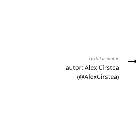
Textul urmator
autor: Alex Cîrstea
(@AlexCirstea)