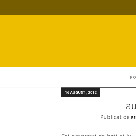
PO
16 AUGUST , 2012
au
Publicat de
RE