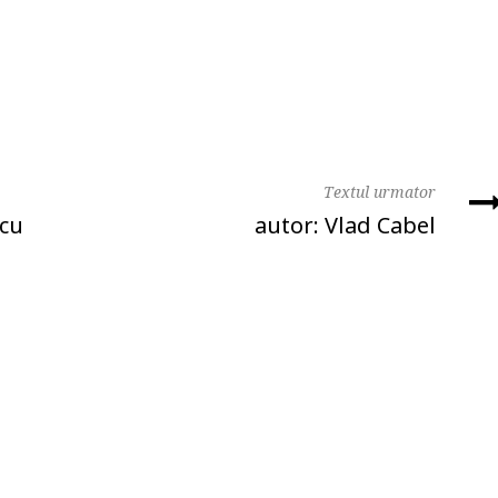
Textul urmator
scu
autor: Vlad Cabel