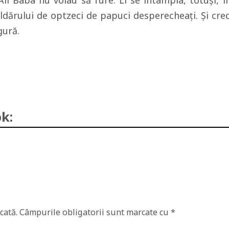
 Ali Baba nu voiau să fure. Li se întâmpla, totuşi, î
ldărului de optzeci de papuci desperecheaţi. Şi cre
gură.
k:
cată.
Câmpurile obligatorii sunt marcate cu
*