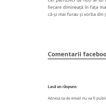
Cei patruzeci de hoți ai lui
fiecare dimineaţă în faţa ma
că-şi mai furau şi vorba din 
Comentarii faceboo
Lasă un răspuns
Adresa ta de email nu va fi publi