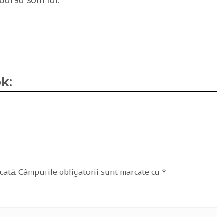
ulburau somnul.
k:
cată.
Câmpurile obligatorii sunt marcate cu
*