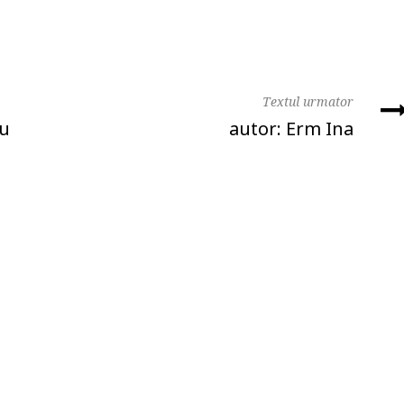
Textul urmator
gu
autor: Erm Ina