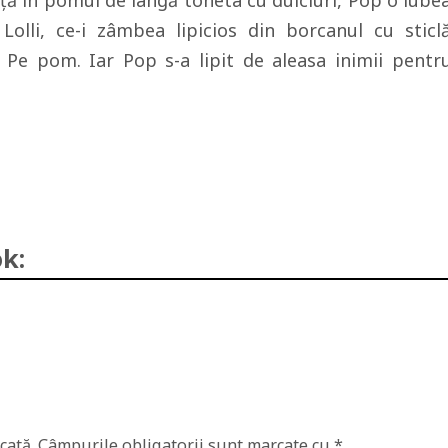
ţă în pomul de lângă toneta cu dulciuri, Pop o iube
lli, ce-i zâmbea lipicios din borcanul cu sticl
t. Pe pom. Iar Pop s-a lipit de aleasa inimii pentr
k:
cată.
Câmpurile obligatorii sunt marcate cu
*