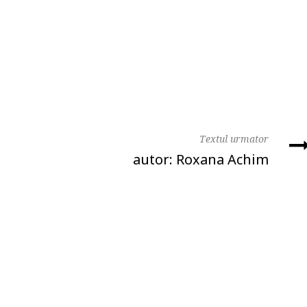
Textul urmator
u
autor: Roxana Achim