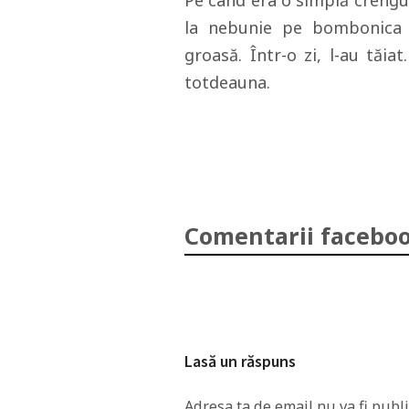
Pe când era o simplă crengu
la nebunie pe bombonica Lo
groasă. Într-o zi, l-au tăia
totdeauna.
Comentarii faceboo
Lasă un răspuns
Adresa ta de email nu va fi publi