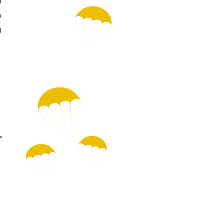
a
ă
u