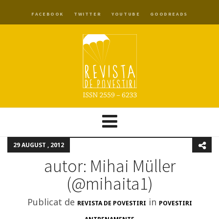
FACEBOOK
TWITTER
YOUTUBE
GOODREADS
29 AUGUST , 2012
autor: Mihai Müller
(‏@mihaita1)
Publicat de
in
REVISTA DE POVESTIRI
POVESTIRI