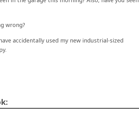
en in the garage this morning? Also, have you seen
ng wrong?
have accidentally used my new industrial-sized
py.
k: