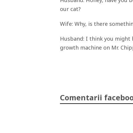
Husband: Honey, have you be
our cat?
Wife: Why, is there somethi
Husband: I think you might 
growth machine on Mr. Chip
Comentarii faceboo