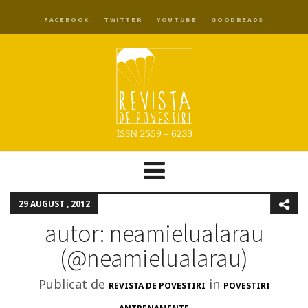
FACEBOOK
TWITTER
YOUTUBE
GOODREADS
29 AUGUST , 2012
autor: neamielualarau
‏(@neamielualarau)
Publicat de
in
REVISTA DE POVESTIRI
POVESTIRI