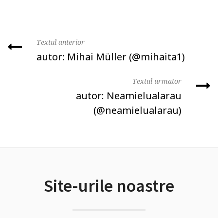
Textul anterior
autor: Mihai Müller (@mihaita1)
Textul urmator
autor: Neamielualarau
‏(@neamielualarau)
Site-urile noastre