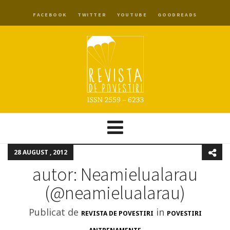
FACEBOOK
TWITTER
YOUTUBE
GOODREADS
28 AUGUST , 2012
autor: Neamielualarau
‏(@neamielualarau)
Publicat de
in
REVISTA DE POVESTIRI
POVESTIRI