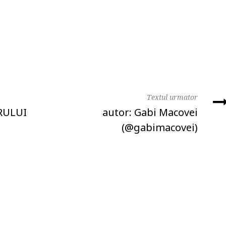
Textul urmator
RULUI
autor: Gabi Macovei
(@gabimacovei)