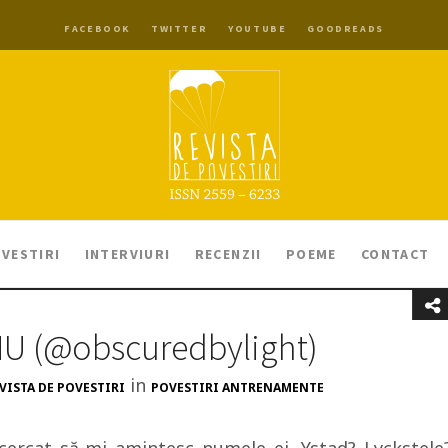
FACEBOOK
TWITTER
YOUTUBE
GOODREADS
VESTIRI
INTERVIURI
RECENZII
POEME
CONTACT
autor: NU ‏(@obscuredbylight)
in
VISTA DE POVESTIRI
POVESTIRI ANTRENAMENTE