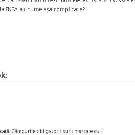
cercat să-mi amintesc numele ei. Ystad? Lyckstele
 la IKEA au nume aşa complicate?
k:
cată.
Câmpurile obligatorii sunt marcate cu
*