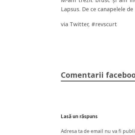
M-am trezit brusc şi am în
Lapsus. De ce canapelele de
via Twitter, #revscurt
Comentarii faceboo
Lasă un răspuns
Adresa ta de email nu va fi publi