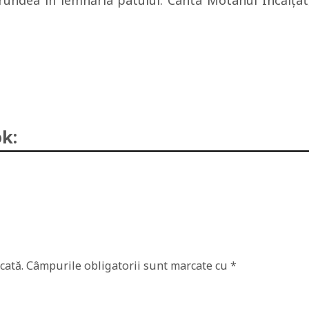
rundea în lemnăria patului. Cânta Motanul Încălţat
k:
cată.
Câmpurile obligatorii sunt marcate cu
*