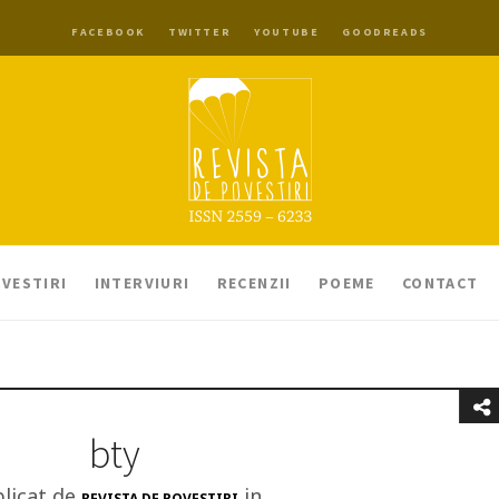
FACEBOOK
TWITTER
YOUTUBE
GOODREADS
VESTIRI
INTERVIURI
RECENZII
POEME
CONTACT
bty
licat de
in
REVISTA DE POVESTIRI