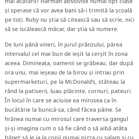
mai acătării? Harman absolvise numai opt clase
și sperase că vor avea bani să-i trimită la școală
pe toți. Ruby nu știa să citească sau să scrie, nici
să se iscălească măcar, dar știa să numere.
De luni până vineri, în jurul prânzului, părea
intervalul cel mai bun de ieșit la cerșit în zona
aceea. Dimineața, oamenii se grăbeau, dar după
ora unu, mai ieșeau de la birou și intrau prin
supermarketuri, pe la McDonald
‘s
, stăteau la
rând la patiserii, luau plăcinte, cornuri, pateuri.
În locul în care se aciuise ea mirosea ca în
bucătărie la bunică-sa, când făcea pâine. Se
hrănea numai cu mirosul care traversa gangul
și-și imagina cum o să fie când o să aibă atâta
bănet să le ia la copii numai pizza cu salam și cu