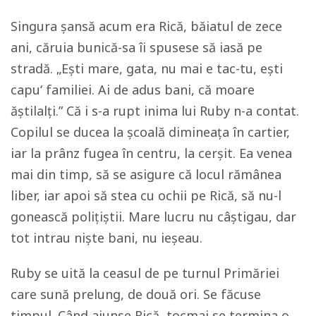
Singura șansă acum era Rică, băiatul de zece
ani, căruia bunică-sa îi spusese să iasă pe
stradă. „Ești mare, gata, nu mai e tac-tu, ești
capu
‘
familiei. Ai de adus bani, că moare
ăștilalți.” Că i s-a rupt inima lui Ruby n-a contat.
Copilul se ducea la școală dimineața în cartier,
iar la prânz fugea în centru, la cerșit. Ea venea
mai din timp, să se asigure că locul rămânea
liber, iar apoi să stea cu ochii pe Rică, să nu-l
gonească polițiștii. Mare lucru nu câștigau, dar
tot intrau niște bani, nu ieșeau.
Ruby se uită la ceasul de pe turnul Primăriei
care sună prelung, de două ori. Se făcuse
timpul. Când ajunse Rică, tocmai se termina o