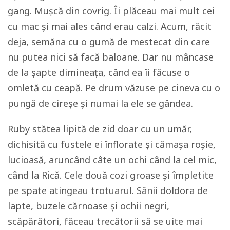
gang. Mușcă din covrig. Îi plăceau mai mult cei
cu mac și mai ales când erau calzi. Acum, răcit
deja, semăna cu o gumă de mestecat din care
nu putea nici să facă baloane. Dar nu mâncase
de la șapte dimineața, când ea îi făcuse o
omletă cu ceapă. Pe drum văzuse pe cineva cu o
pungă de cireșe și numai la ele se gândea.
Ruby stătea lipită de zid doar cu un umăr,
dichisită cu fustele ei înflorate și cămașa roșie,
lucioasă, aruncând câte un ochi când la cel mic,
când la Rică.
Cele două cozi groase și împletite
pe spate atingeau trotuarul. Sânii doldora de
lapte, buzele cărnoase și ochii negri,
scăpărători, făceau trecătorii să se uite mai