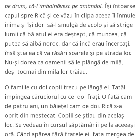
pe drum, că-i îmbolnăvesc pe amândoi.
Își întoarse
capul spre Rică și ce văzu în clipa aceea îi înmuie
inima și își dori să-l smulgă de acolo și să strige
lumii că băiatul ei era deștept, că muncea, că
putea să aibă noroc, dar că încă erau încercați,
însă știa ea că va răsări soarele și pe strada lor.
Nu-și dorea ca oamenii să le plângă de milă,
deși tocmai din mila lor trăiau.
O familie cu doi copii trecu pe lângă el. Tatăl
împingea căruciorul cu cei doi frați. O fată cam
de patru ani, un băiețel cam de doi. Rică s-a
oprit din mestecat. Copiii se știau din același
loc. Se vedeau în cursul săptămânii pe la aceeași
oră. Când apărea fără fratele ei, fata mergea de