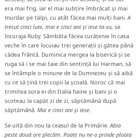
era mai frig, iar el mai subțire îmbrăcat și mai
murdar pe tălpi, cu atât făcea mai mulți bani.
A
trecut cinci luni, mai e cinci ani și iese ta-su,
se
încuraja Ruby. Sâmbăta făcea curățenie în casa
veche în care locuiau trei generații și gătea până
cădea frântă. Duminica mergea la biserică și se
ruga să i se mai taie din sentință lui Harman, să
se întâmple o minune de la Dumnezeu și să aibă
cu ce să țină trei copii la școală. Noroc că mai
trimitea sora ei din Italia haine și bani și o
scoteau la capăt zi de zi, săptămână după
săptămână.
Mai e cinci ani și iese.
Se uită din nou la ceasul de la Primărie.
Abia
peste două ore plecăm. Poate nu ne-o prinde ploaia