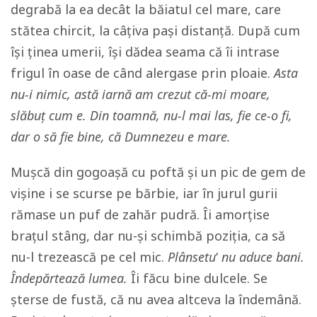
degrabă la ea decât la băiatul cel mare, care
stătea chircit, la câțiva pași distanță. După cum
își ținea umerii, își dădea seama că îi intrase
frigul în oase de când alergase prin ploaie.
Asta
nu-i nimic, astă iarnă am crezut că-mi moare,
slăbuț cum e. Din toamnă, nu-l mai las, fie ce-o fi,
dar o să fie bine, că Dumnezeu e mare.
Mușcă din gogoașă cu poftă și un pic de gem de
vișine i se scurse pe bărbie, iar în jurul gurii
rămase un puf de zahăr pudră. Îi amorțise
brațul stâng, dar nu-și schimbă poziția, ca să
nu-l trezească pe cel mic.
Plânsetu
‘
nu aduce bani.
Îndepărtează lumea.
Îi făcu bine dulcele. Se
șterse de fustă, că nu avea altceva la îndemână.