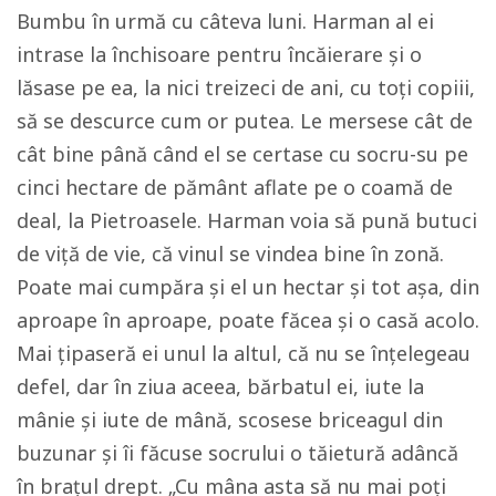
Bumbu în urmă cu câteva luni. Harman al ei
intrase la închisoare pentru încăierare și o
lăsase pe ea, la nici treizeci de ani, cu toți copiii,
să se descurce cum or putea. Le mersese cât de
cât bine până când el se certase cu socru-su pe
cinci hectare de pământ aflate pe o coamă de
deal, la Pietroasele. Harman voia să pună butuci
de viță de vie, că vinul se vindea bine în zonă.
Poate mai cumpăra și el un hectar și tot așa, din
aproape în aproape, poate făcea și o casă acolo.
Mai țipaseră ei unul la altul, că nu se înțelegeau
defel, dar în ziua aceea, bărbatul ei, iute la
mânie și iute de mână, scosese briceagul din
buzunar și îi făcuse socrului o tăietură adâncă
în brațul drept. „Cu mâna asta să nu mai poți