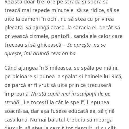
Rezista doar trei ore pe stradă și spera să
treacă mai repede minutele, să se ridice, să se
uite la oameni în ochi, nu să stea cu privirea
plecată. Să ajungă acasă, la sărăcia ei, decât să
privească cizmele, pantofii, sandalele celor care
treceau și să ghicească –
Se oprește, nu se
oprește, îmi aruncă ceva ori ba.
Când ajungea în Simileasca, se spăla pe mâini,
pe picioare și punea la spălat și hainele lui Rică,
de parcă ar fi vrut să uite prin ce trecuseră
împreună.
Nu stă copiii mei în scuipații de pe
stradă
. „Le tocești la cât le speli”, îi spunea
soacră-sa, dar așa fusese educată ea, să țină
casa lună. Numai băiatul trebuia să meargă
desculț, să stea la cerșit tot desculț, și cu cât