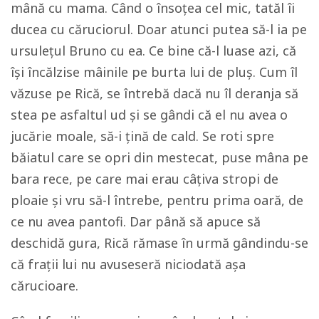
mână cu mama. Când o însoțea cel mic, tatăl îi
ducea cu căruciorul. Doar atunci putea să-l ia pe
ursulețul Bruno cu ea. Ce bine că-l luase azi, că
își încălzise mâinile pe burta lui de pluș. Cum îl
văzuse pe Rică, se întrebă dacă nu îl deranja să
stea pe asfaltul ud și se gândi că el nu avea o
jucărie moale, să-i țină de cald. Se roti spre
băiatul care se opri din mestecat, puse mâna pe
bara rece, pe care mai erau câțiva stropi de
ploaie și vru să-l întrebe, pentru prima oară, de
ce nu avea pantofi. Dar până să apuce să
deschidă gura, Rică rămase în urmă gândindu-se
că frații lui nu avuseseră niciodată așa
cărucioare.