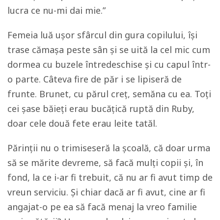
lucra ce nu-mi dai mie.”
Femeia luă ușor sfârcul din gura copilului, își
trase cămașa peste sân și se uită la cel mic cum
dormea cu buzele întredeschise și cu capul într-
o parte. Câteva fire de păr i se lipiseră de
frunte. Brunet, cu părul creț, semăna cu ea. Toți
cei șase băieți erau bucățică ruptă din Ruby,
doar cele două fete erau leite tatăl.
Părinții nu o trimiseseră la școală, că doar urma
să se mărite devreme, să facă mulți copii și, în
fond, la ce i-ar fi trebuit, că nu ar fi avut timp de
vreun serviciu. Și chiar dacă ar fi avut, cine ar fi
angajat-o pe ea să facă menaj la vreo familie