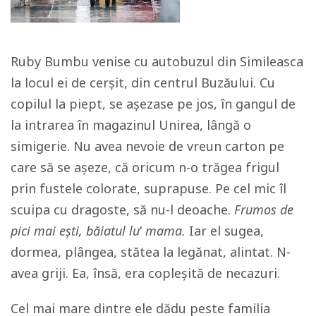
Ruby Bumbu venise cu autobuzul din Simileasca
la locul ei de cerșit, din centrul Buzăului. Cu
copilul la piept, se așezase pe jos, în gangul de
la intrarea în magazinul Unirea, lângă o
simigerie. Nu avea nevoie de vreun carton pe
care să se așeze, că oricum n-o trăgea frigul
prin fustele colorate, suprapuse. Pe cel mic îl
scuipa cu dragoste, să nu-l deoache.
Frumos de
pici mai ești, băiatul lu
‘
mama.
Iar el sugea,
dormea, plângea, stătea la legănat, alintat. N-
avea griji. Ea, însă, era copleșită de necazuri.
Cel mai mare dintre ele dădu peste familia