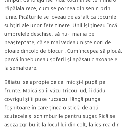
răpăiala rece, cum se pornea din senin prin
iunie. Picăturile se loveau de asfalt ca tocurile
subțiri ale unor fete tinere. Unii își țineau încă
umbrelele deschise, să nu-i mai ia pe
neașteptate, că se mai vedeau niște nori de
ploaie dincolo de blocuri. Cum începea să plouă,
parcă înnebuneau șoferii și apăsau claxoanele
la semafoare.
Băiatul se apropie de cel mic și-l pupă pe
frunte. Maică-sa îi văzu tricoul ud, îi dădu
covrigul și îi puse rucsacul lângă punga
foșnitoare în care ținea o sticlă de apă,
scutecele și schimburile pentru sugar. Rică se
așeză zgribulit la locul lui din colț, la ieșirea din