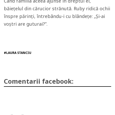
Când familia aceea ajunse în dreptul ei,
băiețelul din cărucior strănută. Ruby ridică ochii
înspre părinți, întrebându-i cu blândețe: „Și-ai
voștri are guturai?”.
#LAURA STANCIU
Comentarii facebook: