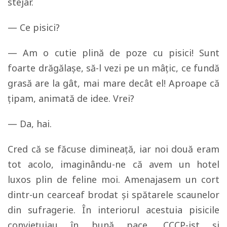
stejar.
— Ce pisici?
— Am o cutie plină de poze cu pisici! Sunt
foarte drăgălașe, să-l vezi pe un mâțic, ce fundă
grasă are la gât, mai mare decât el! Aproape că
țipam, animată de idee. Vrei?
— Da, hai.
Cred că se făcuse dimineață, iar noi două eram
tot acolo, imaginându-ne că avem un hotel
luxos plin de feline moi. Amenajasem un cort
dintr-un cearceaf brodat și spătarele scaunelor
din sufragerie. În interiorul acestuia pisicile
conviețuiau în bună pace, CCCP-ist și