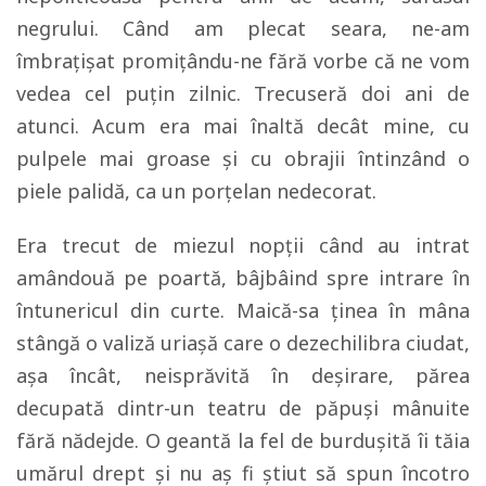
negrului. Când am plecat seara, ne-am
îmbrațișat promițându-ne fără vorbe că ne vom
vedea cel puțin zilnic. Trecuseră doi ani de
atunci. Acum era mai înaltă decât mine, cu
pulpele mai groase și cu obrajii întinzând o
piele palidă, ca un porțelan nedecorat.
Era trecut de miezul nopții când au intrat
amândouă pe poartă, bâjbâind spre intrare în
întunericul din curte. Maică-sa ținea în mâna
stângă o valiză uriașă care o dezechilibra ciudat,
așa încât, neisprăvită în deșirare, părea
decupată dintr-un teatru de păpuși mânuite
fără nădejde. O geantă la fel de burdușită îi tăia
umărul drept și nu aș fi știut să spun încotro