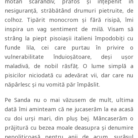
motan scarandiv, prăfos și înțepenit în
nesiguranță, străbătând drumuri pietruite, de
colhoz. Tipărit monocrom și fără risipă, îmi
inspira un vag sentiment de milă. Visam să
strâng la piept pisoiașii italieni împodobiți cu
funde lila, cei care purtau în privire o
vulnerabilitate înduioșătoare, deși ușor
maladivă, de nobil răsfăț. O lume simplă a
pisicilor niciodată cu adevărat vii, dar care nu
năpârlesc și nu vomită păr împâslit.
Pe Sanda nu o mai văzusem de mult, ultima
dată îmi aminteam că ne jucaserăm la ea acasă
cu doi urși mari, din pluș bej. Mâncaserăm o
prăjitură cu bezea moale deasupra și denumire
nepoliticoasă pentru anii de acum, surâsul