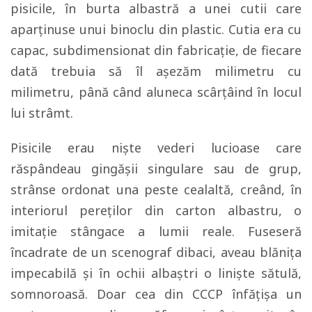
pisicile, în burta albastră a unei cutii care
aparținuse unui binoclu din plastic. Cutia era cu
capac, subdimensionat din fabricație, de fiecare
dată trebuia să îl așezăm milimetru cu
milimetru, până când aluneca scârțâind în locul
lui strâmt.
Pisicile erau niște vederi lucioase care
răspândeau gingășii singulare sau de grup,
strânse ordonat una peste cealaltă, creând, în
interiorul pereților din carton albastru, o
imitație stângace a lumii reale. Fuseseră
încadrate de un scenograf dibaci, aveau blănița
impecabilă și în ochii albaștri o liniște sătulă,
somnoroasă. Doar cea din CCCP înfățișa un