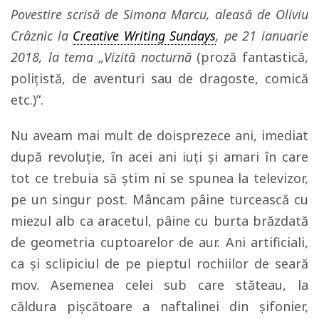
Povestire scrisă de Simona Marcu, aleasă de Oliviu
Crâznic la
Creative Writing Sundays
, pe 21 ianuarie
2018, la tema „
Vizită nocturnă
(proză fantastică,
polițistă, de aventuri sau de dragoste, comică
etc.)”.
Nu aveam mai mult de doisprezece ani, imediat
după revoluție, în acei ani iuți și amari în care
tot ce trebuia să știm ni se spunea la televizor,
pe un singur post. Mâncam pâine turcească cu
miezul alb ca aracetul, pâine cu burta brăzdată
de geometria cuptoarelor de aur. Ani artificiali,
ca și sclipiciul de pe pieptul rochiilor de seară
mov. Asemenea celei sub care stăteau, la
căldura pișcătoare a naftalinei din șifonier,