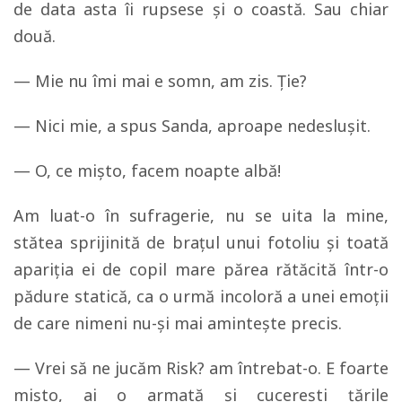
de data asta îi rupsese și o coastă. Sau chiar
două.
— Mie nu îmi mai e somn, am zis. Ție?
— Nici mie, a spus Sanda, aproape nedeslușit.
— O, ce mișto, facem noapte albă!
Am luat-o în sufragerie, nu se uita la mine,
stătea sprijinită de brațul unui fotoliu și toată
apariția ei de copil mare părea rătăcită într-o
pădure statică, ca o urmă incoloră a unei emoții
de care nimeni nu-și mai amintește precis.
— Vrei să ne jucăm Risk? am întrebat-o. E foarte
mișto, ai o armată și cucerești țările