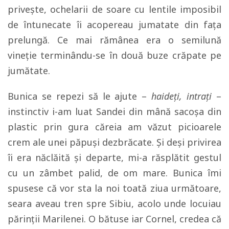
privește, ochelarii de soare cu lentile imposibil
de întunecate îi acopereau jumatate din fața
prelungă. Ce mai rămânea era o semilună
vineție terminându-se în două buze crăpate pe
jumătate.
Bunica se repezi să le ajute –
haideți, intrați
–
instinctiv i-am luat Sandei din mână sacoșa din
plastic prin gura căreia am văzut picioarele
crem ale unei păpuși dezbrăcate. Și deși privirea
îi era năclăită și departe, mi-a răsplătit gestul
cu un zâmbet palid, de om mare. Bunica îmi
spusese că vor sta la noi toată ziua următoare,
seara aveau tren spre Sibiu, acolo unde locuiau
părinții Marilenei. O bătuse iar Cornel, credea că