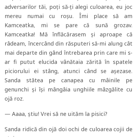
adversarilor tăi, poți să-ți alegi culoarea, eu joc
mereu numai cu roșu. Îmi place să am
Kamceatka, mi se pare că sună grozav.
Kamceatka! Mă înflăcărasem și aproape că
râdeam, încercând din răsputeri să-mi alung cât
mai departe din gând întrebarea prin care mi s-
ar fi putut elucida vânătaia zărită în spatele
piciorului ei stâng, atunci când se așezase.
Sanda stătea pe canapea cu mâinile pe
genunchi și își mângâia unghiile mâzgălite cu
ojă roz.
— Aaaa, știu! Vrei să ne uităm la pisici?
Sanda ridică din ojă doi ochi de culoarea cojii de