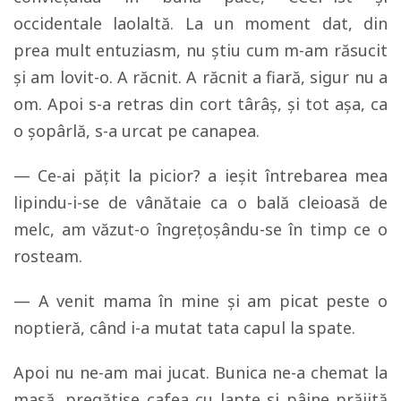
occidentale laolaltă. La un moment dat, din
prea mult entuziasm, nu știu cum m-am răsucit
și am lovit-o. A răcnit. A răcnit a fiară, sigur nu a
om. Apoi s-a retras din cort târâș, și tot așa, ca
o șopârlă, s-a urcat pe canapea.
— Ce-ai pățit la picior? a ieșit întrebarea mea
lipindu-i-se de vânătaie ca o bală cleioasă de
melc, am văzut-o îngrețoșându-se în timp ce o
rosteam.
— A venit mama în mine și am picat peste o
noptieră, când i-a mutat tata capul la spate.
Apoi nu ne-am mai jucat. Bunica ne-a chemat la
masă, pregătise cafea cu lapte si pâine prăjită