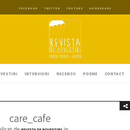
FACEBOOK
TWITTER
YOUTUBE
GOODREADS
VESTIRI
INTERVIURI
RECENZII
POEME
CONTACT
care_cafe
licat de
in
REVISTA DE POVESTIRI