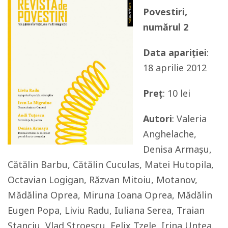
Povestiri,
numărul 2
Data apariției
:
18 aprilie 2012
Preț
: 10 lei
Autori
: Valeria
Anghelache,
Denisa Armașu,
Cătălin Barbu, Cătălin Cuculas, Matei Hutopila,
Octavian Logigan, Răzvan Mitoiu, Motanov,
Mădălina Oprea, Miruna Ioana Oprea, Mădălin
Eugen Popa, Liviu Radu, Iuliana Serea, Traian
Stanciu, Vlad Stroescu, Felix Tzele, Irina Untea.