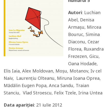
numărul 5
Autori
: Luchian
Abel, Denisa
Armașu, Mircea
Bouruc, Simina
Diaconu, Cezar
Florea, Ruxandra
Frezezen, Gicu,
Oana Hodade,
Elis Iaia, Alex Moldovan, Moșu, Motanov, Iv cel
Naiv, Laurențiu Olteanu, Miruna Ioana Oprea,
Mădălin Eugen Popa, Anca Sandu, Traian
Stanciu, Vlad Stroescu, Felix Tzele, Irina Untea
Data apariției
: 21 iulie 2012