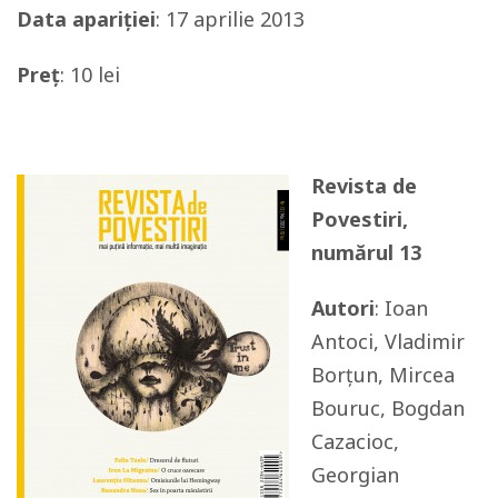
Data apariției
: 17 aprilie 2013
Preț
: 10 lei
Revista de
Povestiri,
numărul 13
Autori
: Ioan
Antoci, Vladimir
Borțun, Mircea
Bouruc, Bogdan
Cazacioc,
Georgian