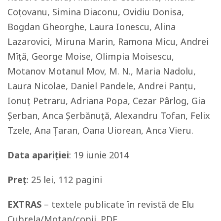
Coțovanu, Simina Diaconu, Ovidiu Donisa,
Bogdan Gheorghe, Laura Ionescu, Alina
Lazarovici, Miruna Marin, Ramona Micu, Andrei
Mîță, George Moise, Olimpia Moisescu,
Motanov Motanul Mov, M. N., Maria Nadolu,
Laura Nicolae, Daniel Pandele, Andrei Panțu,
Ionuț Petraru, Adriana Popa, Cezar Pârlog, Gia
Șerban, Anca Șerbănuță, Alexandru Tofan, Felix
Tzele, Ana Țaran, Oana Uiorean, Anca Vieru.
Data apariției
: 19 iunie 2014
Preț
: 25 lei, 112 pagini
EXTRAS
– textele publicate în revistă de Elu
Cubrela/Motan/copii. PDF.