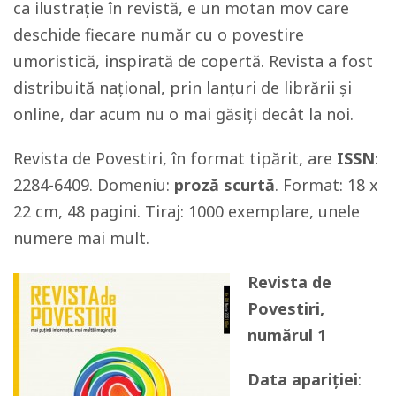
ca ilustrație în revistă, e un motan mov care
deschide fiecare număr cu o povestire
umoristică, inspirată de copertă. Revista a fost
distribuită național, prin lanțuri de librării și
online, dar acum nu o mai găsiți decât la noi.
Revista de Povestiri, în format tipărit, are
ISSN
:
2284-6409. Domeniu:
proză scurtă
. Format: 18 x
22 cm, 48 pagini. Tiraj: 1000 exemplare, unele
numere mai mult.
Revista de
Povestiri,
numărul 1
Data apariției
: