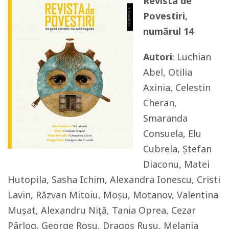
Revista de
Povestiri,
numărul 14
Autori
: Luchian
Abel, Otilia
Axinia, Celestin
Cheran,
Smaranda
Consuela, Elu
Cubrela, Ștefan
Diaconu, Matei
Hutopila, Sasha Ichim, Alexandra Ionescu, Cristi
Lavin, Răzvan Mitoiu, Moșu, Motanov, Valentina
Mușat, Alexandru Niță, Tania Oprea, Cezar
Pârlog, George Roșu, Dragoș Rusu, Melania