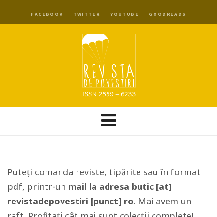
FACEBOOK
TWITTER
YOUTUBE
GOODREADS
Puteți comanda reviste, tipărite sau în format
pdf, printr-un
mail la adresa butic [at]
revistadepovestiri [punct] ro
. Mai avem un
raft. Profitați cât mai sunt colecții complete!