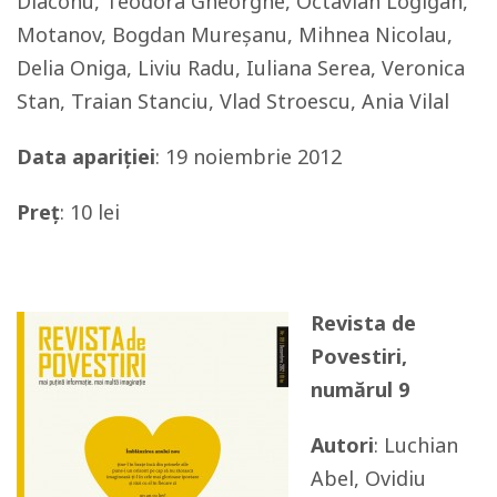
Diaconu, Teodora Gheorghe, Octavian Logigan,
Motanov, Bogdan Mureșanu, Mihnea Nicolau,
Delia Oniga, Liviu Radu, Iuliana Serea, Veronica
Stan, Traian Stanciu, Vlad Stroescu, Ania Vilal
Data apariției
: 19 noiembrie 2012
Preț
: 10 lei
Revista de
Povestiri,
numărul 9
Autori
: Luchian
Abel, Ovidiu