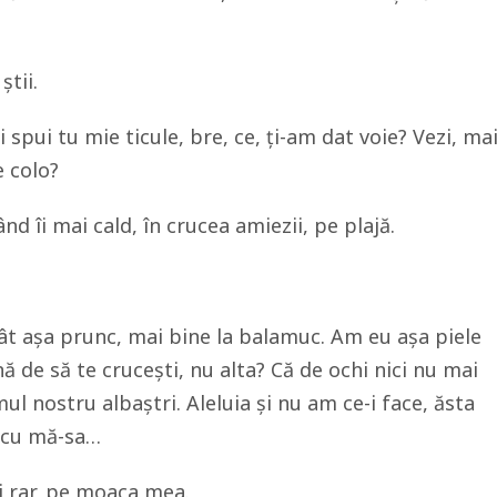
știi.
 spui tu mie ticule, bre, ce, ți-am dat voie? Vezi, ma
e colo?
ând îi mai cald, în crucea amiezii, pe plajă.
ecât așa prunc, mai bine la balamuc. Am eu așa piele
nă de să te crucești, nu alta? Că de ochi nici nu mai
l nostru albaștri. Aleluia și nu am ce-i face, ăsta
 cu mă-sa…
i rar, pe moaca mea.