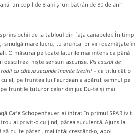
iană, un copil de 8 ani și un bătrân de 80 de ani”.
esprins ochii de la tabloul din fața canapelei. În timp
ți smulgă mare lucru, tu aruncai priviri dezmățate î
alí. O măsurai pe toate laturile mai intens ca până
 îi descifrezi niște sensuri ascunse.
Vis cauzat de
 rodii cu câteva secunde înainte trezirii
– ce titlu cât o
i cu el, pe fruntea lui Feurdean a apărut semnul pe
pe frunțile tuturor celor din jur. Du-te și mai
ngă Café Schopenhauer, ai intrat în primul SPAR ivit
metrou ai privit-o cu jind, părea suculentă. Ajuns la
jă să nu te pătezi, mai întâi crestând-o, apoi