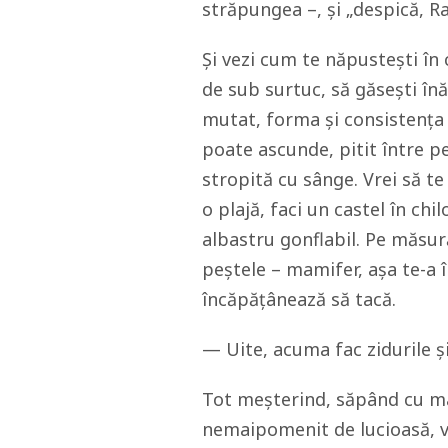
străpungea –, și „despică, Ra
Și vezi cum te năpustești în 
de sub surtuc, să găsești înă
mutat, forma și consistența 
poate ascunde, pitit între p
stropită cu sânge. Vrei să te
o plajă, faci un castel în chil
albastru gonflabil. Pe măsur
peștele – mamifer, așa te-a î
încăpățânează să tacă.
— Uite, acuma fac zidurile și
Tot meșterind, săpând cu mâ
nemaipomenit de lucioasă, vre