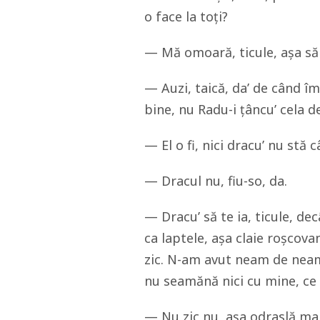
o face la toți?
— Mă omoară, ticule, așa să 
— Auzi, taică, da’ de când îmi
bine, nu Radu-i țâncu’ cela d
— El o fi, nici dracu’ nu stă c
— Dracul nu, fiu-so, da.
— Dracu’ să te ia, ticule, d
ca laptele, așa claie roșcova
zic. N-am avut neam de neamu
nu seamănă nici cu mine, ce
— Nu zic nu, așa odraslă ma