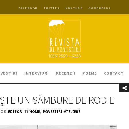
FACEBOOK
TWITTER
YOUTUBE
GOODREADS
VESTIRI
INTERVIURI
RECENZII
POEME
CONTACT
ȘTE UN SÂMBURE DE RODIE
t de
in
,
EDITOR
HOME
POVESTIRI-ATELIERE