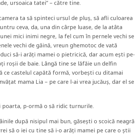
de, ursoaica tatei“ – către tine.
camera ta să spinteci ursul de pluș, să afli culoarea
untru ceva, da, una din cârpe luase, de la atâta
unei mici inimi negre, la fel cum în pernele vechi se
enele vechi de găină, vreun ghemotoc de vată
 duci să-i arăți mamei o pietricică, dar acum ești pe-
oți roșii de baie. Lângă tine se lăfăie un delfin
ă ce castelul capătă formă, vorbești cu ditamai
nvățat mama Lia – pe care l-ai vrea jucăuș, dar el se
 poarta, p-ormă o să ridic turnurile.
inile după nisipul mai bun, găsești o scoică neagră
i să o iei cu tine să i-o arăți mamei pe care o știi