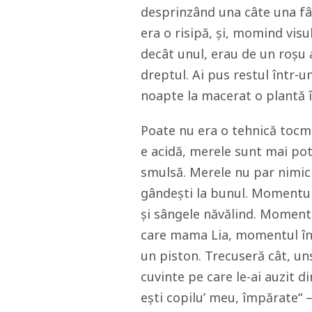
desprinzând una câte una fâș
era o risipă, și, momind visu
decât unul, erau de un roșu 
dreptul. Ai pus restul într-un
noapte la macerat o plantă î
Poate nu era o tehnică tocma
e acidă, merele sunt mai pot
smulsă. Merele nu par nimic 
gândești la bunul. Momentul 
și sângele năvălind. Momentu
care mama Lia, momentul în 
un piston. Trecuseră cât, un
cuvinte pe care le-ai auzit di
ești copilu’ meu, împărate“ –