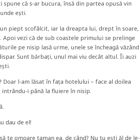
ți spune că s-ar bucura, însă din partea opusă vin
 unde ești.
un piept scofâlcit, iar la dreapta lui, drept în soare,
. Apoi vezi că de sub coastele primului se prelinge
icăturile pe nisip lasă urme, unele se încheagă văzând
dispar. Sunt bărbați, unul mai viu decât altul. Îi auzi
ești.
 Doar l-am lăsat în fața hotelului – face al doilea
intrându-i până la fluiere în nisip.
ă.
 dau de el!
 să te omoare taman ea, de când? Nu tu ești ăl de le-