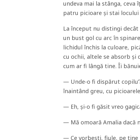
undeva mai la stânga, ceva î
patru picioare și stai locului
La început nu distingi decât 
un bust gol cu arc în spinare
lichidul închis la culoare, p
cu ochii, altele se absorb și 
cum ar fi lângă tine. Îi bănui
— Unde-o fi dispărut copilu’?
înaintând greu, cu picioarele 
— Eh, și-o fi găsit vreo gagic
— Mă omoară Amalia dacă nu
— Ce vorbești, fiule, pe tine