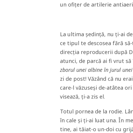
un ofițer de artilerie antiaer
La ultima ședință, nu ți-ai d
ce tipul te descosea fără să-
direcția reproducerii după D
atunci, de parcă ai fi vrut să
zborul unei albine în jurul unei
zi de post! Văzând că nu era
care-l văzuseși de-atâtea ori 
visează, ți-a zis el.
Totul pornea de la rodie. Lâ
în cale și ți-ai luat una. În 
tine, ai tăiat-o un-doi cu gri