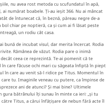
iile, nu avea rost metoda cu scufundatul în apă,
l, ai numărat boabele. Ți-au ieșit 366. Nu ai mâncat
atât de întunecat că, în beznă, păreau negre de-a
 bol chiar pe noptieră, ca și cum ai fi lăsat peste
ntreagă, un rodiu cât casa.
i bună de incubat visul, dar merita încercat. Rodia
rivite. Rămânea de văzut. Rodia pare o inimă
decât ceea ce reprezintă. Te-ai pomenit că te
în care făcuse ochi mari cu săgeata înfiptă în piept
l în care au venit să-l ridice pe Titus. Momentul în
care tu. Imaginile veneau cu putere, ca împinse de
sprezece ani de atunci? Și mai bine? Ultimele
n gura bătrânului îți sunau în minte ca ieri: „și tu
 către Titus, a cărui înfățișare de nebun fără acte îl