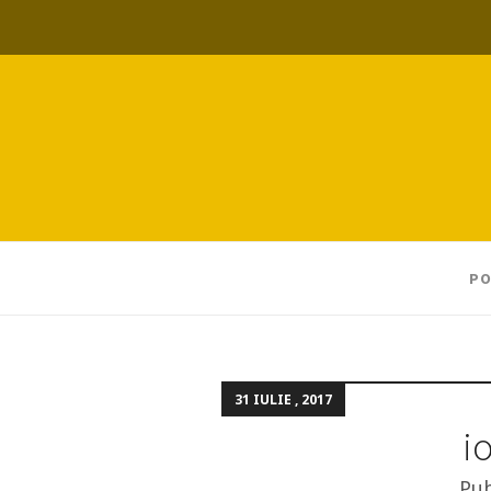
PO
31 IULIE , 2017
i
Pub