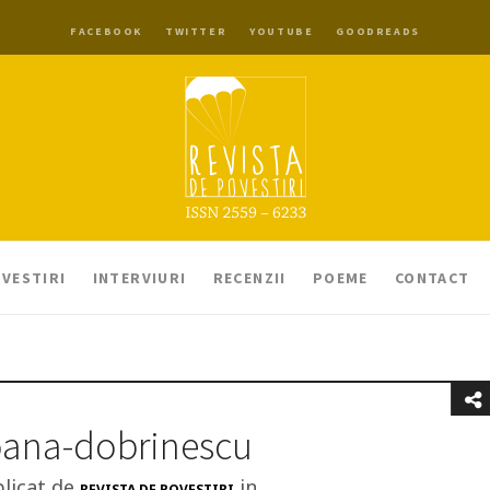
FACEBOOK
TWITTER
YOUTUBE
GOODREADS
VESTIRI
INTERVIURI
RECENZII
POEME
CONTACT
oana-dobrinescu
licat de
in
REVISTA DE POVESTIRI