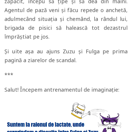
zăpăcit, începu să țipe și să dea din mâini.
Agentul de pază veni și făcu repede o anchetă,
adulmecând situația și chemând, la rândul lui,
brigada de pisici să halească tot dezastrul
împrăștiat pe jos.
Și uite așa au ajuns Zuzu și Fulga pe prima
pagină a ziarelor de scandal.
***
Salut! Începem antrenamentul de imaginație: