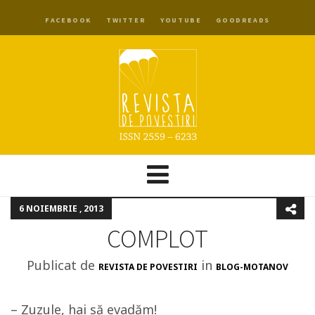
FACEBOOK
TWITTER
YOUTUBE
GOODREADS
6 NOIEMBRIE , 2013
COMPLOT
Publicat de
in
REVISTA DE POVESTIRI
BLOG-MOTANOV
– Zuzule, hai să evadăm!