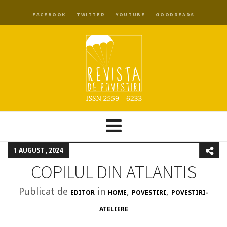
FACEBOOK
TWITTER
YOUTUBE
GOODREADS
1 AUGUST , 2024
COPILUL DIN ATLANTIS
Publicat de
in
,
,
EDITOR
HOME
POVESTIRI
POVESTIRI-
ATELIERE