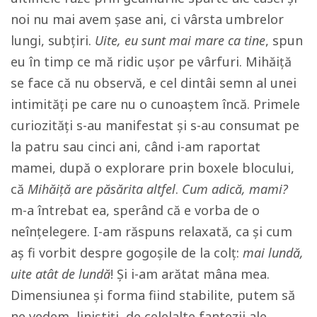
noi nu mai avem șase ani, ci vârsta umbrelor
lungi, subțiri.
Uite, eu sunt mai mare ca tine
, spun
eu în timp ce mă ridic ușor pe vârfuri. Mihăiță
se face că nu observă, e cel dintâi semn al unei
intimități pe care nu o cunoaștem încă. Primele
curiozități s-au manifestat și s-au consumat pe
la patru sau cinci ani, când i-am raportat
mamei, după o explorare prin boxele blocului,
că
Mihăiță are păsărita altfel
.
Cum adică, mami?
m-a întrebat ea, sperând că e vorba de o
neînțelegere. I-am răspuns relaxată, ca și cum
aș fi vorbit despre gogoșile de la colț:
mai lundă,
uite atât de lundă
! Și i-am arătat mâna mea.
Dimensiunea și forma fiind stabilite, putem să
ne vedem, liniștiți, de celelalte fantezii ale