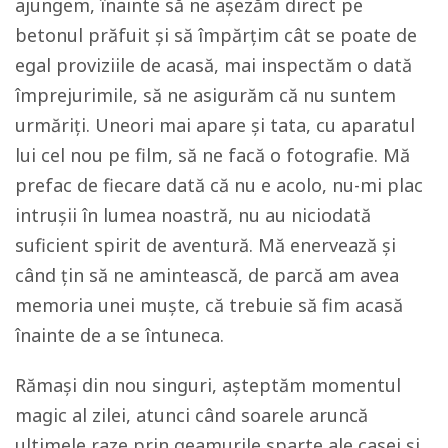
ajungem, înainte să ne așezăm direct pe
betonul prăfuit și să împărțim cât se poate de
egal proviziile de acasă, mai inspectăm o dată
împrejurimile, să ne asigurăm că nu suntem
urmăriți. Uneori mai apare și tata, cu aparatul
lui cel nou pe film, să ne facă o fotografie. Mă
prefac de fiecare dată că nu e acolo, nu-mi plac
intrușii în lumea noastră, nu au niciodată
suficient spirit de aventură. Mă enervează și
când țin să ne amintească, de parcă am avea
memoria unei muște, că trebuie să fim acasă
înainte de a se întuneca.
Rămași din nou singuri, așteptăm momentul
magic al zilei, atunci când soarele aruncă
ultimele raze prin geamurile sparte ale casei și