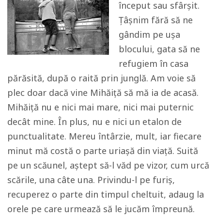
început sau sfârșit.
Țâșnim fără să ne
gândim pe ușa
blocului, gata să ne
refugiem în casa
părăsită, după o raită prin junglă. Am voie să
plec doar dacă vine Mihăiță să mă ia de acasă.
Mihăiță nu e nici mai mare, nici mai puternic
decât mine. În plus, nu e nici un etalon de
punctualitate. Mereu întârzie, mult, iar fiecare
minut mă costă o parte uriașă din viață. Suită
pe un scăunel, aștept să-l văd pe vizor, cum urcă
scările, una câte una. Privindu-l pe furiș,
recuperez o parte din timpul cheltuit, adaug la
orele pe care urmează să le jucăm împreună.