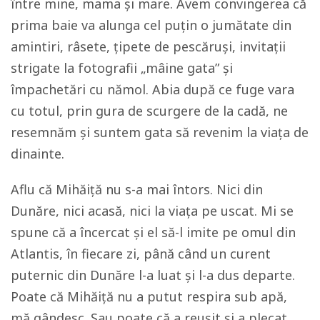
între mine, mama și mare. Avem convingerea că
prima baie va alunga cel puțin o jumătate din
amintiri, râsete, țipete de pescăruși, invitații
strigate la fotografii „mâine gata” și
împachetări cu nămol. Abia după ce fuge vara
cu totul, prin gura de scurgere de la cadă, ne
resemnăm și suntem gata să revenim la viața de
dinainte.
Aflu că Mihăiță nu s-a mai întors. Nici din
Dunăre, nici acasă, nici la viața pe uscat. Mi se
spune că a încercat și el să-l imite pe omul din
Atlantis, în fiecare zi, până când un curent
puternic din Dunăre l-a luat și l-a dus departe.
Poate că Mihăiță nu a putut respira sub apă,
mă gândesc. Sau poate că a reușit și a plecat