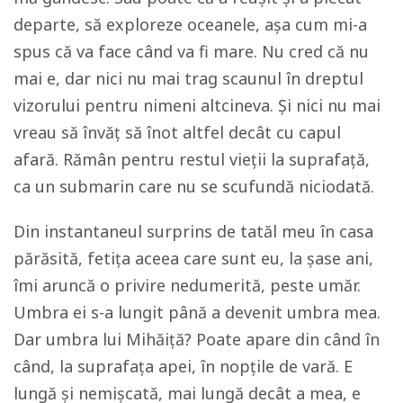
departe, să exploreze oceanele, așa cum mi-a
spus că va face când va fi mare. Nu cred că nu
mai e, dar nici nu mai trag scaunul în dreptul
vizorului pentru nimeni altcineva. Și nici nu mai
vreau să învăț să înot altfel decât cu capul
afară. Rămân pentru restul vieții la suprafață,
ca un submarin care nu se scufundă niciodată.
Din instantaneul surprins de tatăl meu în casa
părăsită, fetița aceea care sunt eu, la șase ani,
îmi aruncă o privire nedumerită, peste umăr.
Umbra ei s-a lungit până a devenit umbra mea.
Dar umbra lui Mihăiță? Poate apare din când în
când, la suprafața apei, în nopțile de vară. E
lungă și nemișcată, mai lungă decât a mea, e