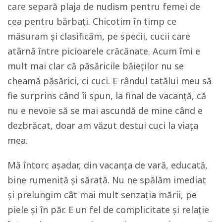
care separă plaja de nudism pentru femei de
cea pentru bărbați. Chicotim în timp ce
măsuram și clasificăm, pe specii, cucii care
atârnă între picioarele crăcănate. Acum îmi e
mult mai clar că păsăricile băieților nu se
cheamă păsărici, ci cuci. E rândul tatălui meu să
fie surprins când îi spun, la final de vacanță, că
nu e nevoie să se mai ascundă de mine când e
dezbrăcat, doar am văzut destui cuci la viața
mea.
Mă întorc așadar, din vacanța de vară, educată,
bine rumenită și sărată. Nu ne spălăm imediat
și prelungim cât mai mult senzația mării, pe
piele și în păr. E un fel de complicitate și relație