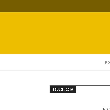
PO
1 IULIE , 2016
Pub