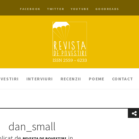
FACEBOOK
TWITTER
YOUTUBE
GOODREADS
VESTIRI
INTERVIURI
RECENZII
POEME
CONTACT
dan_small
licat de
in
REVISTA DE POVESTIRI