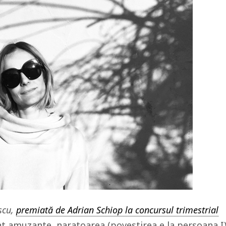
escu,
premiată de Adrian Schiop la concursul trimestrial
nt amuzante, naratoarea (povestirea e la persoana I