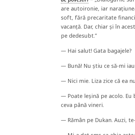
are autoironie, iar narațiune
soft, fără precaritate finan
vacanță. Dar, chiar și în ace
pe dedesubt.”
—
Hai salut! Gata bagajele?
—
Bună! Nu știu ce să-mi iau
—
Nici mie. Liza zice că ea 
—
Poate leșină pe acolo. Eu 
ceva până vineri.
—
Rămân pe Dukan. Auzi, te-