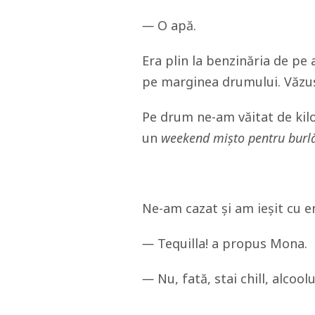
—
O apă.
Era plin la benzinăria de pe 
pe marginea drumului. Văzus
Pe drum ne-am văitat de kilo
un
weekend mișto pentru burl
Ne-am cazat și am ieșit cu e
—
Tequilla! a propus Mona.
—
Nu, fată, stai chill, alcool