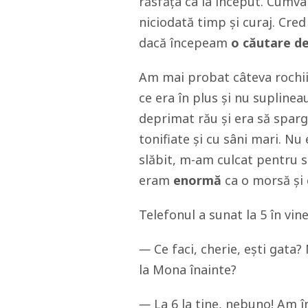
răsfăța ca la început. Cumva
niciodată timp și curaj. Cre
dacă începeam
o căutare d
Am mai probat câteva rochii
ce era în plus și nu supline
deprimat rău și era să sparg
tonifiate și cu sâni mari. N
slăbit, m-am culcat pentru 
eram
enormă
ca o morsă și
Telefonul a sunat la 5 în vine
—
Ce faci, cherie, ești gata? 
la Mona înainte?
—
La 6 la tine, nebuno! Am î