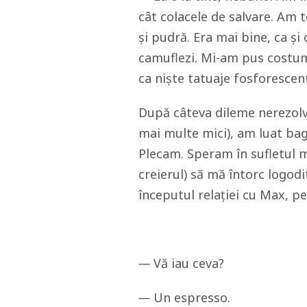
cât colacele de salvare. Am 
și pudră. Era mai bine, ca ș
camuflezi. Mi-am pus costumu
ca niște tatuaje fosforescen
După câteva dileme nerezolvat
mai multe mici), am luat baga
Plecam. Speram în sufletul m
creierul) să mă întorc logodit
începutul relației cu Max, pe
—
Vă iau ceva?
—
Un espresso.