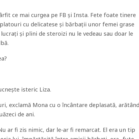
fit ce mai curgea pe FB și Insta. Fete foate tinere
 platouri cu delicatese și bărbații unor femei grase
i lucrați și plini de steroizi nu le vedeau sau doar le
lbă.
ea?
ucnește isteric Liza.
eturi, exclamă Mona cu o încântare deplasată, arătân
uăzeci de ani.
u ar fi zis nimic, dar le-ar fi remarcat. El era un tip