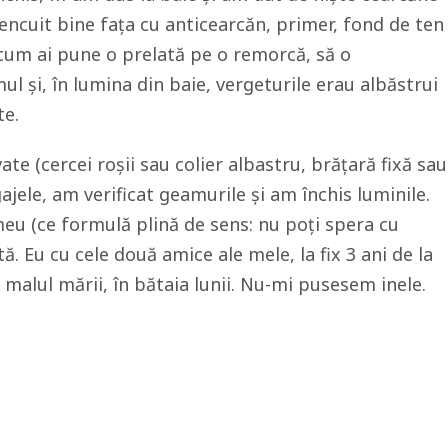
tencuit bine fața cu anticearcăn, primer, fond de ten
i cum ai pune o prelată pe o remorcă, să o
l și, în lumina din baie, vergeturile erau albăstrui
te.
e (cercei roșii sau colier albastru, brățară fixă sau
jele, am verificat geamurile și am închis luminile.
eu (ce formulă plină de sens: nu poți spera cu
ă. Eu cu cele două amice ale mele, la fix 3 ani de la
 malul mării, în bătaia lunii. Nu-mi pusesem inele.