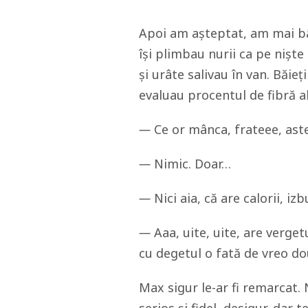
Apoi am așteptat, am mai bâr
își plimbau nurii ca pe niște
și urâte salivau în van. Băieț
evaluau procentul de fibră a
—
Ce or mânca, frateee, ast
—
Nimic. Doar…
—
Nici aia, că are calorii, izb
—
Aaa, uite, uite, are verg
cu degetul o fată de vreo do
Max sigur le-ar fi remarcat. N