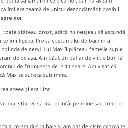
 trebuia sa lămurim ce e cu noi, dar nu aveam
d că îmi era teamă de unicul deznodământ posibil
espre noi
.
, toate stăteau prost, adică nu reușeau să ascundă
au ce îmi lipsea. Proba costumului de baie m-a
 oglinda de nervi. Lui Max îi plăceau femeile suple,
u eram deloc așa. Am băut un pahar de vin, e bun la
somnul de frumusețe de la 11 seara. Am visat că
 că Max se sufoca sub mine.
rea aceea și era Liza:
Nu mai știu, vii să mă iei întâi pe mine sau treci pe
nchis, m-am dus la baie și am dat de niște cearcăne