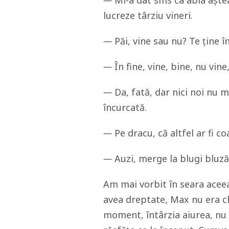
—
Mi-a dat sms ca abia aște
lucreze târziu vineri.
—
Păi, vine sau nu? Te ține 
—
În fine, vine, bine, nu vine,
—
Da, fată, dar nici noi nu m
încurcată.
—
Pe dracu, că altfel ar fi co
—
Auzi, merge la blugi bluză
Am mai vorbit în seara acee
avea dreptate, Max nu era ch
moment, întârzia aiurea, nu