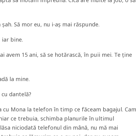
aptă sa înotăm împreună. Cică are multe la job, o să
în șah. Să mor eu, nu i-aș mai răspunde.
 iar bine.
ai avem 15 ani, să se hotărască, în puii mei. Te ține
adă la mine.
 cu dantelă?
a cu Mona la telefon în timp ce făceam bagajul. Ca
iar ce trebuia, schimba planurile în ultimul
 lăsa niciodată telefonul din mână, nu mă mai