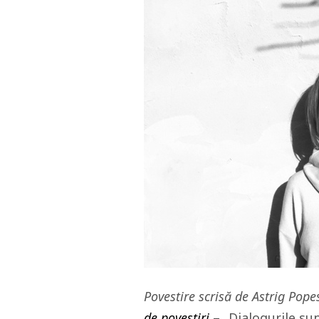
Povestire scrisă de Astrig Pop
de povestiri
– „Dialogurile su