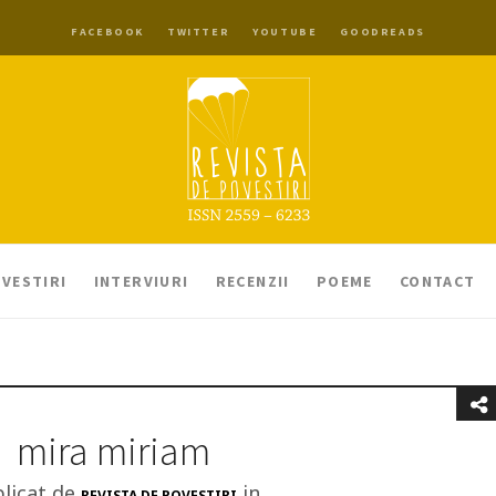
FACEBOOK
TWITTER
YOUTUBE
GOODREADS
VESTIRI
INTERVIURI
RECENZII
POEME
CONTACT
mira miriam
licat de
in
REVISTA DE POVESTIRI