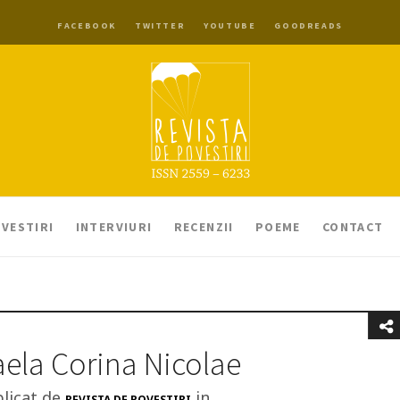
FACEBOOK
TWITTER
YOUTUBE
GOODREADS
VESTIRI
INTERVIURI
RECENZII
POEME
CONTACT
ela Corina Nicolae
licat de
in
REVISTA DE POVESTIRI