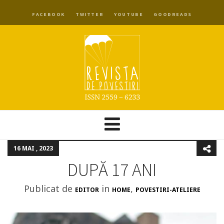
FACEBOOK
TWITTER
YOUTUBE
GOODREADS
16 MAI , 2023
DUPĂ 17 ANI
Publicat de
in
,
EDITOR
HOME
POVESTIRI-ATELIERE