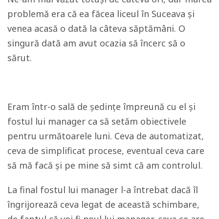
problemă era că ea făcea liceul în Suceava și
venea acasă o dată la câteva săptămâni. O
singură dată am avut ocazia să încerc să o
sărut.
Eram într-o sală de ședințe împreună cu el și
fostul lui manager ca să setăm obiectivele
pentru următoarele luni. Ceva de automatizat,
ceva de simplificat procese, eventual ceva care
să mă facă și pe mine să simt că am controlul.
La final fostul lui manager l-a întrebat dacă îl
îngrijorează ceva legat de această schimbare,
de faptul că voi fi noul lui manager, ceva ce are