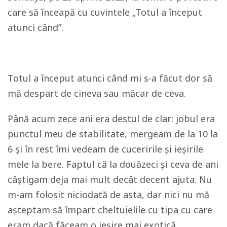
care să înceapă cu cuvintele „Totul a început
atunci când”.
Totul a început atunci când mi s-a făcut dor să
mă despart de cineva sau măcar de ceva.
Până acum zece ani era destul de clar: jobul era
punctul meu de stabilitate, mergeam de la 10 la
6 și în rest îmi vedeam de cuceririle și ieșirile
mele la bere. Faptul că la douăzeci și ceva de ani
câștigam deja mai mult decât decent ajuta. Nu
m-am folosit niciodată de asta, dar nici nu mă
așteptam să împart cheltuielile cu tipa cu care
eram dacă făceam o ieșire mai exotică.