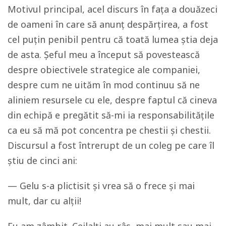
Motivul principal, acel discurs în fața a douăzeci
de oameni în care să anunț despărțirea, a fost
cel puțin penibil pentru că toată lumea știa deja
de asta. Șeful meu a început să povestească
despre obiectivele strategice ale companiei,
despre cum ne uităm în mod continuu să ne
aliniem resursele cu ele, despre faptul că cineva
din echipă e pregătit să-mi ia responsabilitățile
ca eu să mă pot concentra pe chestii și chestii.
Discursul a fost întrerupt de un coleg pe care îl
știu de cinci ani:
— Gelu s-a plictisit și vrea să o frece și mai
mult, dar cu alții!
Eu am zâmbit. Ceilalți au râs, mai mult sau mai