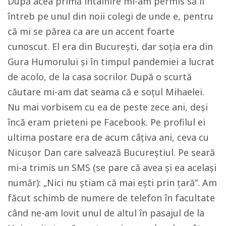
După acea primă întâlnire mi-am permis să îl
întreb pe unul din noii colegi de unde e, pentru
că mi se părea ca are un accent foarte
cunoscut. El era din București, dar soția era din
Gura Humorului și în timpul pandemiei a lucrat
de acolo, de la casa socrilor. După o scurtă
căutare mi-am dat seama că e soțul Mihaelei.
Nu mai vorbisem cu ea de peste zece ani, deși
încă eram prieteni pe Facebook. Pe profilul ei
ultima postare era de acum câțiva ani, ceva cu
Nicușor Dan care salvează Bucureștiul. Pe seară
mi-a trimis un SMS (se pare că avea și ea același
număr): „Nici nu știam că mai ești prin țară”. Am
făcut schimb de numere de telefon în facultate
când ne-am lovit unul de altul în pasajul de la