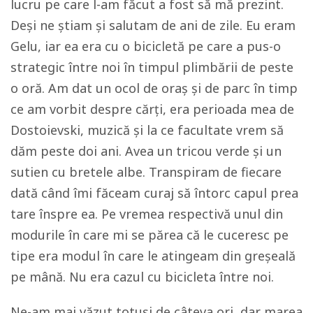
lucru pe care l-am făcut a fost să mă prezint.
Deși ne știam și salutam de ani de zile. Eu eram
Gelu, iar ea era cu o bicicletă pe care a pus-o
strategic între noi în timpul plimbării de peste
o oră. Am dat un ocol de oraș și de parc în timp
ce am vorbit despre cărți, era perioada mea de
Dostoievski, muzică și la ce facultate vrem să
dăm peste doi ani. Avea un tricou verde și un
sutien cu bretele albe. Transpiram de fiecare
dată când îmi făceam curaj să întorc capul prea
tare înspre ea. Pe vremea respectivă unul din
modurile în care mi se părea că le cuceresc pe
tipe era modul în care le atingeam din greșeală
pe mână. Nu era cazul cu bicicleta între noi.
Ne-am mai văzut totuși de câteva ori, dar marea