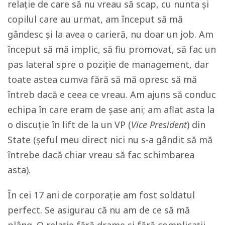
relație de care să nu vreau să scap, cu nunta și
copilul care au urmat, am început să mă
gândesc și la avea o carieră, nu doar un job. Am
început să mă implic, să fiu promovat, să fac un
pas lateral spre o poziție de management, dar
toate astea cumva fără să mă opresc să mă
întreb dacă e ceea ce vreau. Am ajuns să conduc
echipa în care eram de șase ani; am aflat asta la
o discuție în lift de la un VP (
Vice President
) din
State (șeful meu direct nici nu s-a gândit să mă
întrebe dacă chiar vreau să fac schimbarea
asta).
În cei 17 ani de corporație am fost soldatul
perfect. Se asigurau că nu am de ce să mă
plâng. O relație fără drame și fără complicații.