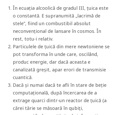
În ecuația alcoolică de gradul III, țuica este
o constantă. E supranumită „lacrimă de
stele”, fiind un combustibil absolut
neconvențional de lansare în cosmos. În
rest, totu-i relativ.
Particulele de țuică din mere newtoniene se
pot transforma în unde care, oscilând,
produc energie, dar dacă aceasta e
canalizată greșit, apar erori de transmisie
cuantică.
Dacă și numai dacă te afli în stare de beție
computațională, după încercarea de a
extrage quarci dintr-un reactor de țuică (a
cărei tărie se măsoară în qubiți,