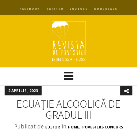
FACEBOOK
TWITTER
YOUTUBE
GOODREADS
2 APRILIE , 2023
ECUAȚIE ALCOOLICĂ DE
GRADUL III
Publicat de
in
,
EDITOR
HOME
POVESTIRI-CONCURS