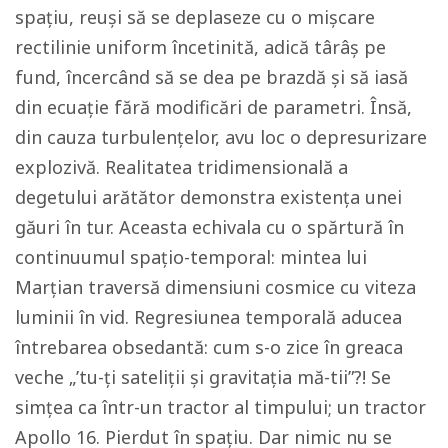
spațiu, reuși să se deplaseze cu o mișcare
rectilinie uniform încetinită, adică târâș pe
fund, încercând să se dea pe brazdă și să iasă
din ecuație fără modificări de parametri. Însă,
din cauza turbulenţelor, avu loc o depresurizare
explozivă. Realitatea tridimensională a
degetului arătător demonstra existența unei
găuri în tur. Aceasta echivala cu o spărtură în
continuumul spațio-temporal: mintea lui
Marțian traversă dimensiuni cosmice cu viteza
luminii în vid. Regresiunea temporală aducea
întrebarea obsedantă: cum s-o zice în greaca
veche
„
’tu-ți sateliții și gravitația mă-tii”?! Se
simțea ca într-un tractor al timpului; un tractor
Apollo 16. Pierdut în spațiu. Dar nimic nu se