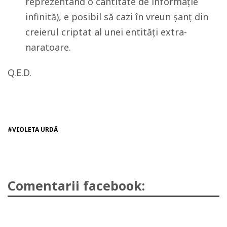
reprezentând o cantitate de informație
infinită), e posibil să cazi în vreun șanț din
creierul criptat al unei entități extra-
naratoare.
Q.E.D.
#VIOLETA URDĂ
Comentarii facebook: