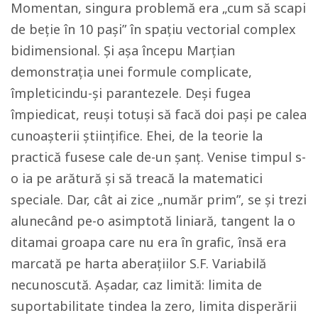
Momentan, singura problemă era „cum să scapi
de beție în 10 pași” în spațiu vectorial complex
bidimensional. Și așa începu Marțian
demonstrația unei formule complicate,
împleticindu-și parantezele. Deși fugea
împiedicat, reuși totuși să facă doi pași pe calea
cunoașterii științifice. Ehei, de la teorie la
practică fusese cale de-un șanț. Venise timpul s-
o ia pe arătură şi să treacă la matematici
speciale. Dar, cât ai zice „număr prim”, se și trezi
alunecând pe-o asimptotă liniară, tangent la o
ditamai groapa care nu era în grafic, însă era
marcată pe harta aberațiilor S.F. Variabilă
necunoscută. Așadar, caz limită: limita de
suportabilitate tindea la zero, limita disperării