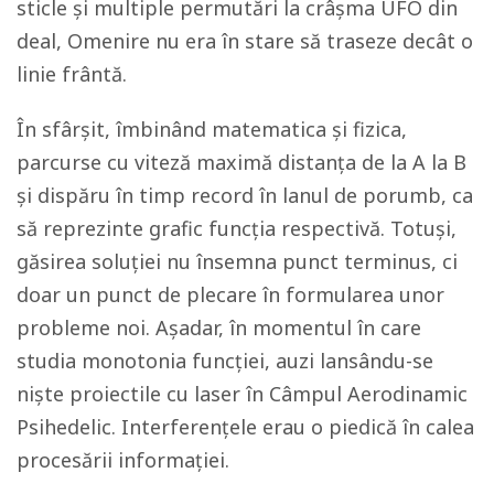
sticle și multiple permutări la crâșma UFO din
deal, Omenire nu era în stare să traseze decât o
linie frântă.
În sfârșit, îmbinând matematica și fizica,
parcurse cu viteză maximă distanța de la A la B
și dispăru în timp record în lanul de porumb, ca
să reprezinte grafic funcția respectivă. Totuși,
găsirea soluției nu însemna punct terminus, ci
doar un punct de plecare în formularea unor
probleme noi. Așadar, în momentul în care
studia monotonia funcției, auzi lansându-se
niște proiectile cu laser în Câmpul Aerodinamic
Psihedelic. Interferenţele erau o piedică în calea
procesării informației.