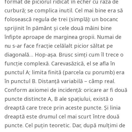
format de piciorul ridicat în echer cu raza de
curbură; se complica inutil. Cel mai bine era să
folosească regula de trei (simplă): un bocanc
sprijinit în pământ și cele două mâini bine
înfipte aproape de marginea gropii. Numai de
nu s-ar face fracție celălalt picior săltat pe
diagonală… Hop-așa. Brusc simți cum îl trece o
funcție complexă. Carevasăzică, el se afla în
punctul A; limita finită (parcela cu porumb) era
în punctul B. Distanță variabilă – câmp real.
Conform axiomei de incidență: oricare ar fi două
puncte distincte A, B ale spațiului, există o
dreaptă care trece prin aceste puncte. Și linia
dreaptă este drumul cel mai scurt între două
puncte. Cel puțin teoretic. Dar, după mulțimi de