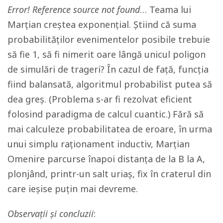
Error! Reference source not found
… Teama lui
Marțian creștea exponențial. Știind că suma
probabilităților evenimentelor posibile trebuie
să fie 1, să fi nimerit oare lângă unicul poligon
de simulări de trageri? În cazul de față, funcția
fiind balansată, algoritmul probabilist putea să
dea greș. (Problema s-ar fi rezolvat eficient
folosind paradigma de calcul cuantic.) Fără să
mai calculeze probabilitatea de eroare, în urma
unui simplu raționament inductiv, Marțian
Omenire parcurse înapoi distanța de la B la A,
plonjând, printr-un salt uriaș, fix în craterul din
care ieșise puțin mai devreme.
Observații și concluzii
: