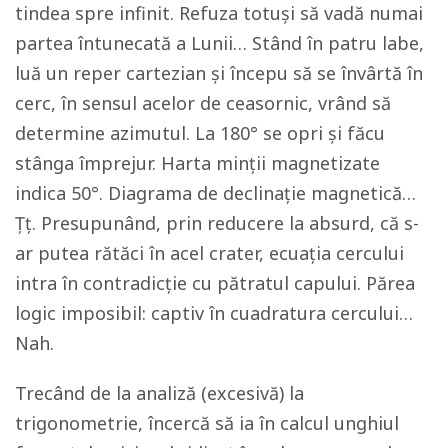
tindea spre infinit. Refuza totuși să vadă numai
partea întunecată a Lunii… Stând în patru labe,
luă un reper cartezian și începu să se învârtă în
cerc, în sensul acelor de ceasornic, vrând să
determine azimutul. La 180° se opri și făcu
stânga împrejur. Harta minții magnetizate
indica 50°. Diagrama de declinație magnetică…
Țț. Presupunând, prin reducere la absurd, că s-
ar putea rătăci în acel crater, ecuația cercului
intra în contradicție cu pătratul capului. Părea
logic imposibil: captiv în cuadratura cercului…
Nah.
Trecând de la analiză (excesivă) la
trigonometrie, încercă să ia în calcul unghiul