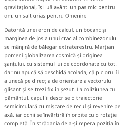
gravitațional, își luă avânt: un pas mic pentru
om, un salt uriaș pentru Omenire.
Datorită unei erori de calcul, un bocanc și
marginea de jos a unui crac al combinezonului
se mânjiră de bălegar extraterestru. Marțian
pomeni globalizarea cosmică şi originea
șanțului, cu sistemul lui de coordonate cu tot,
dar nu apucă să deschidă acolada, că piciorul îi
alunecă pe direcția de orientare a vectorului
glisant și se trezi fix în șezut. La coliziunea cu
pământul, capul îi descrise o traiectorie
semicirculară cu mișcare de recul și revenire pe
axă, iar ochii se învârtiră în orbite cu o rotație
completă. În strădania de a-și repera poziția în