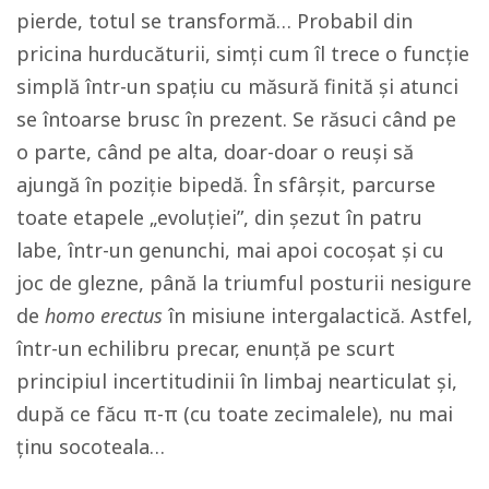
pierde, totul se transformă… Probabil din
pricina hurducăturii, simți cum îl trece o funcție
simplă într-un spațiu cu măsură finită și atunci
se întoarse brusc în prezent. Se răsuci când pe
o parte, când pe alta, doar-doar o reuși să
ajungă în poziție bipedă. În sfârșit, parcurse
toate etapele „evoluției”, din șezut în patru
labe, într-un genunchi, mai apoi cocoșat și cu
joc de glezne, până la triumful posturii nesigure
de
homo erectus
în misiune intergalactică. Astfel,
într-un echilibru precar, enunță pe scurt
principiul incertitudinii în limbaj nearticulat și,
după ce făcu π-π (cu toate zecimalele), nu mai
ținu socoteala…