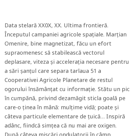
Data stelară XX0X, XX. Ultima frontieră.
Începutul campaniei agricole spațiale. Marțian
Omenire, bine magnetizat, făcu un efort
supraomenesc să stabilească vectorul
deplasare, viteza și accelerația necesare pentru
a sări șanțul care separa tarlaua 51 a
Cooperativei Agricole Planetare de restul
ogorului însămânțat cu informație. Stătu un pic
în cumpănă, privind dezamăgit sticla goală pe
care-o ținea în mână: mulțime vidă; poate şi
câteva particule elementare de ţuică… Inspiră
adânc, fiindcă simțea că nu mai are oxigen.
După câteva mișcări ondulatorii în câmp