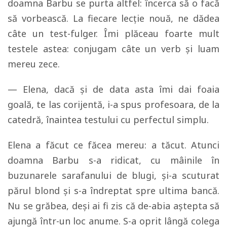
doamna Barbu se purta altfel: încerca să o facă
să vorbească. La fiecare lecţie nouă, ne dădea
câte un test-fulger. Îmi plăceau foarte mult
testele astea: conjugam câte un verb şi luam
mereu zece.
— Elena, dacă şi de data asta îmi dai foaia
goală, te las corijentă, i-a spus profesoara, de la
catedră, înaintea testului cu perfectul simplu.
Elena a făcut ce făcea mereu: a tăcut. Atunci
doamna Barbu s-a ridicat, cu mâinile în
buzunarele sarafanului de blugi, şi-a scuturat
părul blond şi s-a îndreptat spre ultima bancă.
Nu se grăbea, deşi ai fi zis că de-abia aştepta să
ajungă într-un loc anume. S-a oprit lângă colega