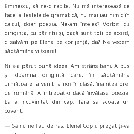
Eminescu, să ne-o recite. Nu mă interesează ce
face la testele de gramatică, nu mai iau nimic în
calcul, doar poezia. Ne-am înţeles? Vorbiţi cu
diriginta, cu părinţii şi, dacă sunt toţi de acord,
o salvăm pe Elena de corijenţă, da? Ne vedem
săptămâna viitoare!
Ni s-a părut bună ideea. Am strâns bani. A pus
şi doamna dirigintă care, în săptămâna
următoare, a venit la noi în clasă, înaintea orei
de română. A întrebat-o dacă învăţase poezia.
Ea a încuviinţat din cap, fără să scoată un
cuvânt.
— Să nu ne faci de râs, Elena! Copii, pregătiţi-vă