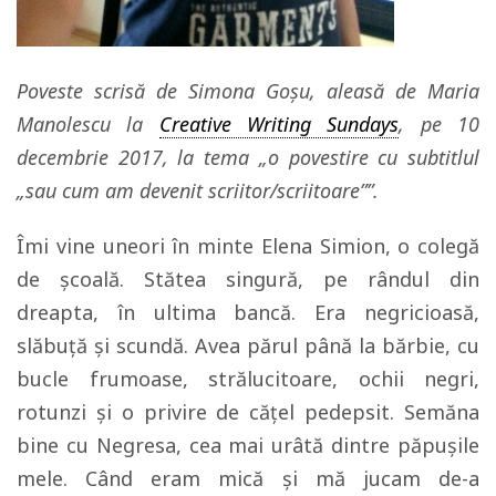
Poveste scrisă de Simona Goșu, aleasă de Maria
Manolescu la
Creative Writing Sundays
, pe 10
decembrie 2017, la tema „o povestire cu subtitlul
„sau cum am devenit scriitor/scriitoare””.
Îmi vine uneori în minte Elena Simion, o colegă
de şcoală. Stătea singură, pe rândul din
dreapta, în ultima bancă. Era negricioasă,
slăbuţă şi scundă. Avea părul până la bărbie, cu
bucle frumoase, strălucitoare, ochii negri,
rotunzi şi o privire de căţel pedepsit. Semăna
bine cu Negresa, cea mai urâtă dintre păpuşile
mele. Când eram mică şi mă jucam de-a