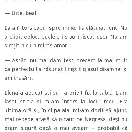
— Uite, bea!
Ea a întors capul spre mine, l-a clătinat lent. Nu
a clipit deloc, buclele i s-au mişcat uşor. Nu am
simţit niciun miros amar.
— Astăzi nu mai dăm test, trecem la mai mult
ca perfectul! a răsunat liniştit glasul doamnei şi
am tresărit.
Elena a apucat stiloul, a privit fix la tablă. I-am
lăsat sticla şi m-am întors la locul meu. Era
ultima oră şi, în clipa aia, mi-am dorit să ajung
mai repede acasă să o caut pe Negresa, deşi nu
eram sigură dacă o mai aveam – probabil că