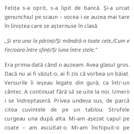
Fetiţa s-a oprit, s-a lipit de bancă. Şi-a urcat
genunchiul pe scaun – vocea i se auzea mai tare
în liniştea care se aşternuse în clasă.
„Şi era una la părinţi/Şi mândră-n toate cele,/Cum e
Fecioara între sfinţi/Şi luna între stele.”
Era prima dată când o auzeam. Avea glasul gros.
Dacă nu ai fi văzut-o, ai fi zis că vorbea un băiat.
Versurile îi ieşeau legate din gură, ca într-un
cântec. A continuat fără să se uite la noi. Umerii
i se îndreptaseră. Privea undeva sus, de parcă
citea cuvintele de pe un tablou. Strofele
curgeau una după alta. Mi-am aşezat capul pe
coate – am ascultat-o. Mi-am închipuit-o pe