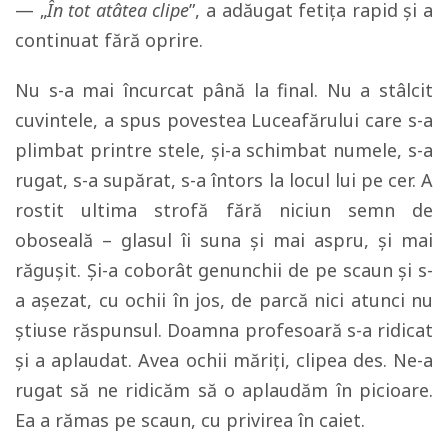
— „
În tot atâtea clipe
”, a adăugat fetiţa rapid şi a
continuat fără oprire.
Nu s-a mai încurcat până la final. Nu a stâlcit
cuvintele, a spus povestea Luceafărului care s-a
plimbat printre stele, şi-a schimbat numele, s-a
rugat, s-a supărat, s-a întors la locul lui pe cer. A
rostit ultima strofă fără niciun semn de
oboseală – glasul îi suna şi mai aspru, şi mai
răguşit. Şi-a coborât genunchii de pe scaun şi s-
a aşezat, cu ochii în jos, de parcă nici atunci nu
ştiuse răspunsul. Doamna profesoară s-a ridicat
şi a aplaudat. Avea ochii măriţi, clipea des. Ne-a
rugat să ne ridicăm să o aplaudăm în picioare.
Ea a rămas pe scaun, cu privirea în caiet.