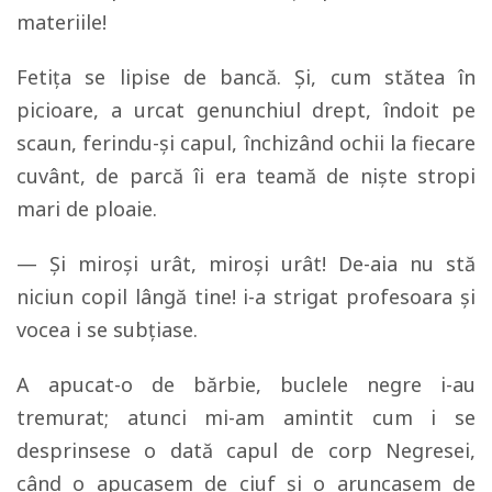
materiile!
Fetiţa se lipise de bancă. Şi, cum stătea în
picioare, a urcat genunchiul drept, îndoit pe
scaun, ferindu-şi capul, închizând ochii la fiecare
cuvânt, de parcă îi era teamă de nişte stropi
mari de ploaie.
— Şi miroşi urât, miroşi urât! De-aia nu stă
niciun copil lângă tine! i-a strigat profesoara şi
vocea i se subţiase.
A apucat-o de bărbie, buclele negre i-au
tremurat; atunci mi-am amintit cum i se
desprinsese o dată capul de corp Negresei,
când o apucasem de ciuf şi o aruncasem de