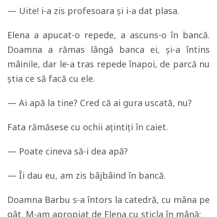
— Uite! i-a zis profesoara şi i-a dat plasa.
Elena a apucat-o repede, a ascuns-o în bancă.
Doamna a rămas lângă banca ei, şi-a întins
mâinile, dar le-a tras repede înapoi, de parcă nu
ştia ce să facă cu ele.
— Ai apă la tine? Cred că ai gura uscată, nu?
Fata rămăsese cu ochii aţintiţi în caiet.
— Poate cineva să-i dea apă?
— Îi dau eu, am zis bâjbâind în bancă.
Doamna Barbu s-a întors la catedră, cu mâna pe
gât. M-am apropiat de Elena cu sticla în mână: