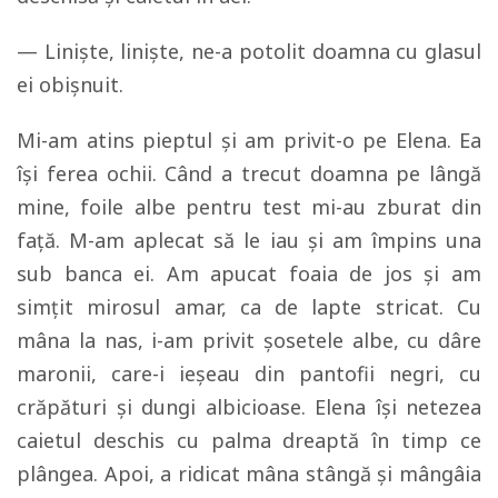
— Linişte, linişte, ne-a potolit doamna cu glasul
ei obişnuit.
Mi-am atins pieptul şi am privit-o pe Elena. Ea
îşi ferea ochii. Când a trecut doamna pe lângă
mine, foile albe pentru test mi-au zburat din
faţă. M-am aplecat să le iau şi am împins una
sub banca ei. Am apucat foaia de jos şi am
simţit mirosul amar, ca de lapte stricat. Cu
mâna la nas, i-am privit şosetele albe, cu dâre
maronii, care-i ieşeau din pantofii negri, cu
crăpături şi dungi albicioase. Elena îşi netezea
caietul deschis cu palma dreaptă în timp ce
plângea. Apoi, a ridicat mâna stângă şi mângâia