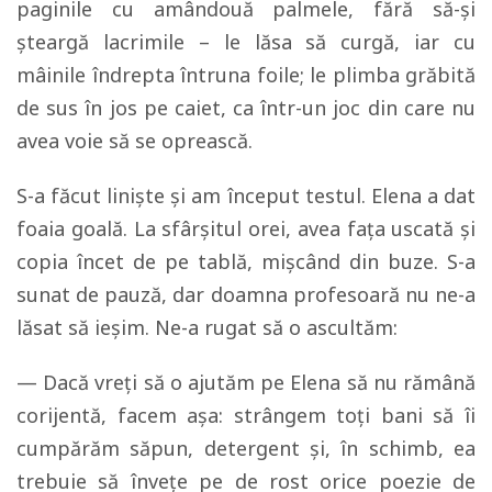
paginile cu amândouă palmele, fără să-şi
şteargă lacrimile – le lăsa să curgă, iar cu
mâinile îndrepta întruna foile; le plimba grăbită
de sus în jos pe caiet, ca într-un joc din care nu
avea voie să se oprească.
S-a făcut linişte şi am început testul. Elena a dat
foaia goală. La sfârșitul orei, avea faţa uscată şi
copia încet de pe tablă, mişcând din buze. S-a
sunat de pauză, dar doamna profesoară nu ne-a
lăsat să ieşim. Ne-a rugat să o ascultăm:
— Dacă vreţi să o ajutăm pe Elena să nu rămână
corijentă, facem aşa: strângem toţi bani să îi
cumpărăm săpun, detergent şi, în schimb, ea
trebuie să înveţe pe de rost orice poezie de