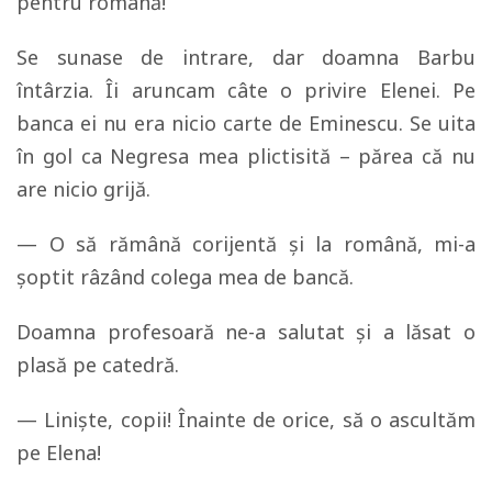
pentru română!
Se sunase de intrare, dar doamna Barbu
întârzia. Îi aruncam câte o privire Elenei. Pe
banca ei nu era nicio carte de Eminescu. Se uita
în gol ca Negresa mea plictisită – părea că nu
are nicio grijă.
— O să rămână corijentă şi la română, mi-a
şoptit râzând colega mea de bancă.
Doamna profesoară ne-a salutat şi a lăsat o
plasă pe catedră.
— Linişte, copii! Înainte de orice, să o ascultăm
pe Elena!