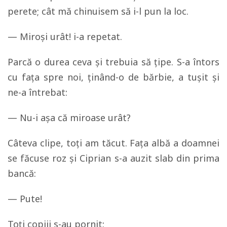
perete; cât mă chinuisem să i-l pun la loc.
— Miroşi urât! i-a repetat.
Parcă o durea ceva şi trebuia să ţipe. S-a întors
cu faţa spre noi, ţinând-o de bărbie, a tuşit şi
ne-a întrebat:
— Nu-i aşa că miroase urât?
Câteva clipe, toţi am tăcut. Faţa albă a doamnei
se făcuse roz şi Ciprian s-a auzit slab din prima
bancă:
— Pute!
Toţi copiii s-au pornit: