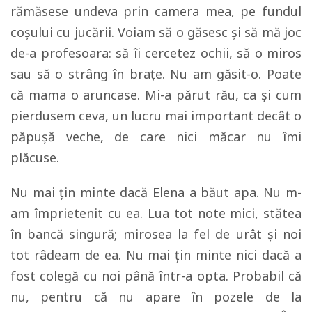
rămăsese undeva prin camera mea, pe fundul
coşului cu jucării. Voiam să o găsesc şi să mă joc
de-a profesoara: să îi cercetez ochii, să o miros
sau să o strâng în braţe. Nu am găsit-o. Poate
că mama o aruncase. Mi-a părut rău, ca şi cum
pierdusem ceva, un lucru mai important decât o
păpuşă veche, de care nici măcar nu îmi
plăcuse.
Nu mai ţin minte dacă Elena a băut apa. Nu m-
am împrietenit cu ea. Lua tot note mici, stătea
în bancă singură; mirosea la fel de urât şi noi
tot râdeam de ea. Nu mai ţin minte nici dacă a
fost colegă cu noi până într-a opta. Probabil că
nu, pentru că nu apare în pozele de la