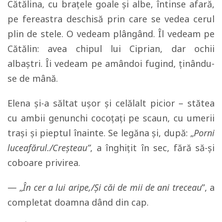
Cătălina, cu braţele goale şi albe, întinse afară,
pe fereastra deschisă prin care se vedea cerul
plin de stele. O vedeam plângând. Îl vedeam pe
Cătălin: avea chipul lui Ciprian, dar ochii
albaștri. Îi vedeam pe amândoi fugind, ţinându-
se de mână.
Elena şi-a săltat uşor şi celălalt picior – stătea
cu ambii genunchi cocoţaţi pe scaun, cu umerii
traşi şi pieptul înainte. Se legăna şi, după: „
Porni
luceafărul./Creşteau”
, a înghițit în sec, fără să-şi
coboare privirea.
— „
În cer a lui aripe,/Şi căi de mii de ani treceau
”, a
completat doamna dând din cap.