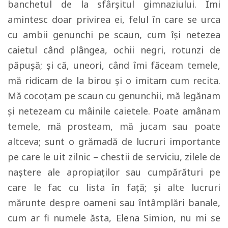
banchetul de la sfârşitul gimnaziului. Îmi
amintesc doar privirea ei, felul în care se urca
cu ambii genunchi pe scaun, cum îşi netezea
caietul când plângea, ochii negri, rotunzi de
păpuşă; şi că, uneori, când îmi făceam temele,
mă ridicam de la birou şi o imitam cum recita.
Mă cocoţam pe scaun cu genunchii, mă legănam
şi netezeam cu mâinile caietele. Poate amânam
temele, mă prosteam, mă jucam sau poate
altceva; sunt o grămadă de lucruri importante
pe care le uit zilnic – chestii de serviciu, zilele de
naştere ale apropiaţilor sau cumpărături pe
care le fac cu lista în faţă; şi alte lucruri
mărunte despre oameni sau întâmplări banale,
cum ar fi numele ăsta, Elena Simion, nu mi se