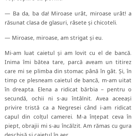
— Ba da, ba da! Miroase urât, miroase urât! a
răsunat clasa de glasuri, râsete şi chicoteli.
— Miroase, miroase, am strigat şi eu.
Mi-am luat caietul şi am lovit cu el de bancă.
Inima îmi bătea tare, parcă aveam un titirez
care mi se plimba din stomac până în gât. Şi, în
timp ce plesneam caietul de bancă, m-am uitat
în dreapta. Elena a ridicat bărbia – pentru o
secundă, ochii ni s-au întâlnit. Avea aceeaşi
privire tristă ca a Negresei când i-am ridicat
capul din colţul camerei. M-a înţepat ceva în
piept, obrajii mi s-au încălzit. Am rămas cu gura
deschisă şi caietul în aer.