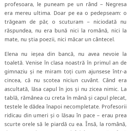
profesoara, le puneam pe un rând – Negresa
era mereu ultima. Doar pe ea o pedepseam: o
trăgeam de păr, o scuturam – niciodată nu
răspundea, nu era bună nici la română, nici la
mate, nu ştia poezii, nici măcar un cântecel.
Elena nu ieşea din bancă, nu avea nevoie la
toaletă. Venise în clasa noastră în primul an de
gimnaziu şi ne miram toţi cum ajunsese într-a
cincea, că nu scotea niciun cuvânt. Când era
ascultată, lăsa capul în jos şi nu zicea nimic. La
tablă, rămânea cu creta în mână şi capul plecat,
testele le dădea înapoi necompletate. Profesorii
ridicau din umeri şi o lăsau în pace – erau prea
scurte orele să le piardă cu ea. Însă, la română,