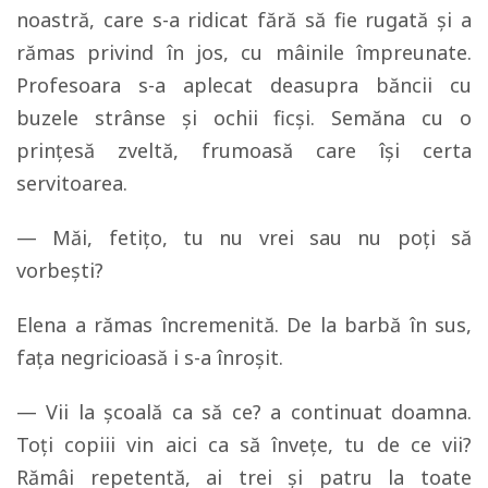
noastră, care s-a ridicat fără să fie rugată şi a
rămas privind în jos, cu mâinile împreunate.
Profesoara s-a aplecat deasupra băncii cu
buzele strânse şi ochii ficşi. Semăna cu o
prinţesă zveltă, frumoasă care îşi certa
servitoarea.
— Măi, fetiţo, tu nu vrei sau nu poţi să
vorbeşti?
Elena a rămas încremenită. De la barbă în sus,
faţa negricioasă i s-a înroşit.
— Vii la şcoală ca să ce? a continuat doamna.
Toţi copiii vin aici ca să înveţe, tu de ce vii?
Rămâi repetentă, ai trei şi patru la toate