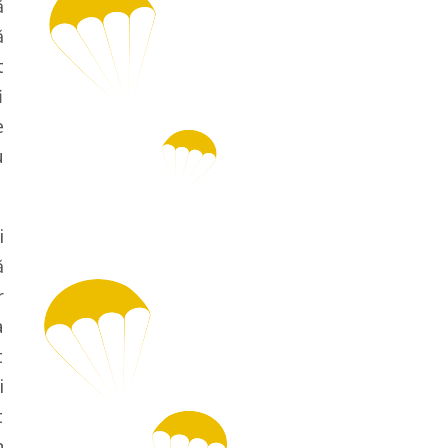
ă
ă
t
i
e
u
i
ă
r
a
t
i
t
n