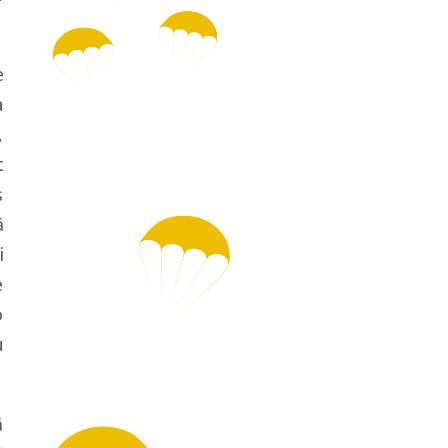
e
a
,
t
ș
ă
i
e
o
u
ă