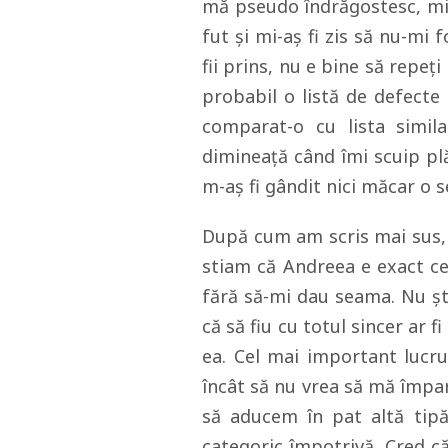
mă pseudo îndrăgostesc, mi-
fut și mi-aș fi zis să nu-mi 
fii prins, nu e bine să repeți
probabil o listă de defecte 
comparat-o cu lista simila
dimineață când îmi scuip pl
m-aș fi gândit nici măcar o s
După cum am scris mai sus, e
stiam că Andreea e exact ce
fără să-mi dau seama. Nu șt
că să fiu cu totul sincer ar fi
ea. Cel mai important lucr
încât să nu vrea să mă împar
să aducem în pat altă tipă
categoric împotrivă. Cred că