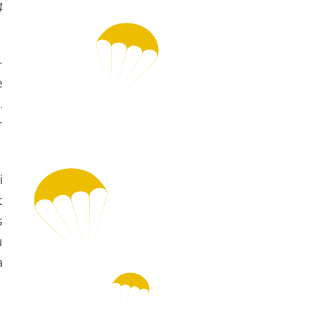
4
-
e
.
r
i
t
s
u
a