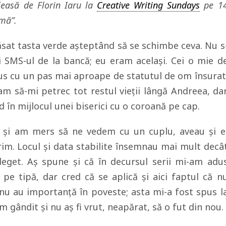
leasă de Florin Iaru la
Creative Writing Sundays
pe 1
imă”.
sat tasta verde așteptând să se schimbe ceva. Nu s
i SMS-ul de la bancă; eu eram același. Cei o mie d
dus cu un pas mai aproape de statutul de om însurat
am să-mi petrec tot restul vieții lângă Andreea, da
în mijlocul unei biserici cu o coroană pe cap.
 și am mers să ne vedem cu un cuplu, aveau și e
rim. Locul și data stabilite însemnau mai mult decâ
deget. Aș spune și că în decursul serii mi-am adu
e tipă, dar cred că se aplică și aici faptul că n
e nu au importanță în poveste; asta mi-a fost spus l
 gândit şi nu aș fi vrut, neapărat, să o fut din nou.