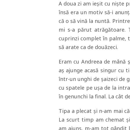
A doua zi am ieșit cu niște p
însă era un motiv să-i anun
că o să vină la nuntă. Printre 
mi s-a părut atrăgătoare. 
cuprinzi complet în palme, t
să arate ca de douăzeci.
Eram cu Andreea de mână și
aș ajunge acasă singur cu ti
într-un unghi de șaizeci de 
cu spatele pe ușa de la intra
în genunchi la final. La cât d
Tipa a plecat și n-am mai că
La scurt timp am chemat și 
am ajuns, m-am tot gândit l