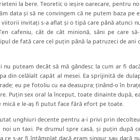
rieteni la bere. Teoretic o ieșire oarecare, pentru no
țăm data și să ne convingem că ne putem baza pe e
viitorii invitați s-a aflat și o tipă care până atunci n
Ten cafeniu, cât de cât minionă, sâni pe care să-
ipul de fată care cel puțin până la patruzeci de ani 
 nu puteam decât să mă gândesc la cum ar fi dac
pa din celălalt capăt al mesei. Ea sprijinită de dula
grade; eu pe fotoliu cu ea deasupra; ținând-o în braț
re. Puțin sex oral la început, toate dinainte după, e
e mică e le-aș fi putut face fără efort pe toate.
utat unghiuri decente pentru a-i privi prin decolteu
noi un taxi. Pe drumul spre casă, și puțin după c
a ce s-ar fi întâmplat dacă eram singur sau dacă n