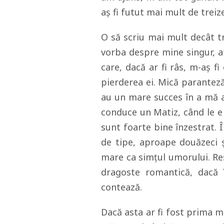
aș fi futut mai mult de treiz
O să scriu mai mult decât t
vorba despre mine singur, at
care, dacă ar fi râs, m-aș f
pierderea ei. Mică parantez
au un mare succes în a mă a
conduce un Matiz, când le e
sunt foarte bine înzestrat. Î
de tipe, aproape douăzeci 
mare ca simțul umorului. Res
dragoste romantică, dacă î
contează.
Dacă asta ar fi fost prima me