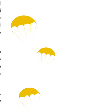
i
i
u
i
o
ă
p
e
a
.
e
u